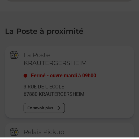
La Poste à proximité
La Poste
KRAUTERGERSHEIM
Fermé
-
ouvre mardi à
09h00
3 RUE DE L ECOLE
67880
KRAUTERGERSHEIM
En savoir plus
Relais Pickup