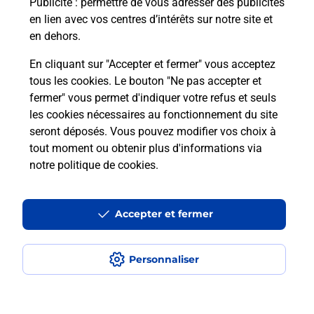
Publicité
: permettre de vous adresser des publicités
en lien avec vos centres d’intérêts sur notre site et
Recherchez un autre point de contact
en dehors.
En cliquant sur "Accepter et fermer" vous acceptez
tous les cookies. Le bouton "Ne pas accepter et
Localiser
Liste
Bas-Rhin
INNENHEIM
fermer" vous permet d'indiquer votre refus et seuls
BOULANGERIE CHEZ NICOLAS
les cookies nécessaires au fonctionnement du site
seront déposés. Vous pouvez modifier vos choix à
tout moment ou obtenir plus d'informations via
notre politique de cookies
.
Plan du site
Accessibilité : partiellement conforme
Accepter et fermer
Conditions contractuelles
Personnaliser
Mentions légales
Données personnelles et cookies