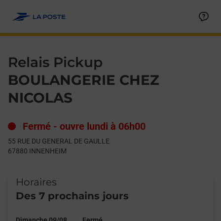
Le lien s'ouvre dans un nouvel onglet
Allez au contenu
Day of the Week
Get directions to Relais Pickup at 55 RUE DU GENERAL DE GA
Hours
Relais Pickup
BOULANGERIE CHEZ
NICOLAS
Fermé
-
ouvre lundi à
06h00
55 RUE DU GENERAL DE GAULLE
67880
INNENHEIM
Horaires
Des 7 prochains jours
Dimanche 09/08
Fermé