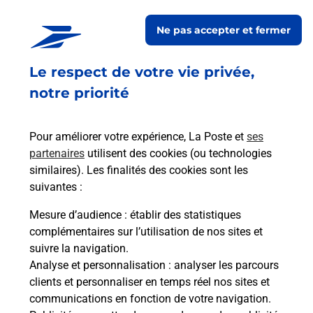
CONSIGNE PROXI
KRAUTERGERSHEIM
Ne pas accepter et fermer
Fermé
-
ouvre lundi à
08h30
Le respect de votre vie privée,
16 RUE CENTRALE
67880
KRAUTERGERSHEIM
notre priorité
En savoir plus
Pour améliorer votre expérience, La Poste et
ses
partenaires
utilisent des cookies (ou technologies
Malin !
similaires). Les finalités des cookies sont les
suivantes :
La Poste
Mesure d’audience
: établir des statistiques
en ligne
complémentaires sur l’utilisation de nos sites et
suivre la navigation.
Ouvert 24h/24
Analyse et personnalisation
: analyser les parcours
clients et personnaliser en temps réel nos sites et
En savoir plus
communications en fonction de votre navigation.