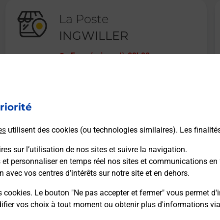
La Poste
INGWILLER
Fermé
-
jusqu'à
09h00
37 ROUTE DE BOUXWILLER
67340
INGWILLER
riorité
En savoir plus
es
utilisent des cookies (ou technologies similaires). Les finalité
es sur l’utilisation de nos sites et suivre la navigation.
s et personnaliser en temps réel nos sites et communications en 
n avec vos centres d’intérêts sur notre site et en dehors.
Recherchez un autre point de contact
s cookies. Le bouton "Ne pas accepter et fermer" vous permet d'i
fier vos choix à tout moment ou obtenir plus d'informations vi