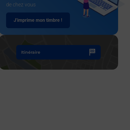
de chez vous
J'imprime mon timbre !
Itinéraire