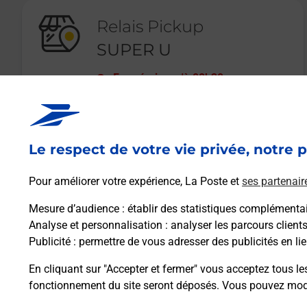
Relais Pickup
SUPER U
Fermé
-
jusqu'à
08h30
9 RUE DU WITTHOLZ
67340
INGWILLER
Le respect de votre vie privée, notre p
En savoir plus
Pour améliorer votre expérience, La Poste et
ses partenair
Mesure d’audience
: établir des statistiques complémentair
Analyse et personnalisation
: analyser les parcours client
Publicité
: permettre de vous adresser des publicités en lie
En cliquant sur "Accepter et fermer" vous acceptez tous le
fonctionnement du site seront déposés. Vous pouvez modi