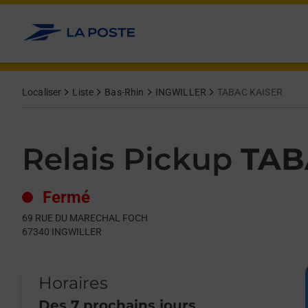
Le lien s'ouvre dans un nouvel onglet
Allez au contenu
Day of the Week
Get directions to Relais Pickup at 69 RUE DU MARECHAL FOCH
Hours
Localiser
Liste
Bas-Rhin
INGWILLER
TABAC KAISER
Relais Pickup
TAB
Fermé
69 RUE DU MARECHAL FOCH
67340
INGWILLER
Horaires
Des 7 prochains jours