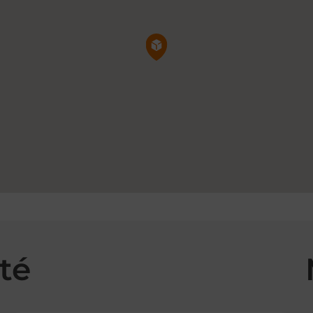
Pin de la carte
té