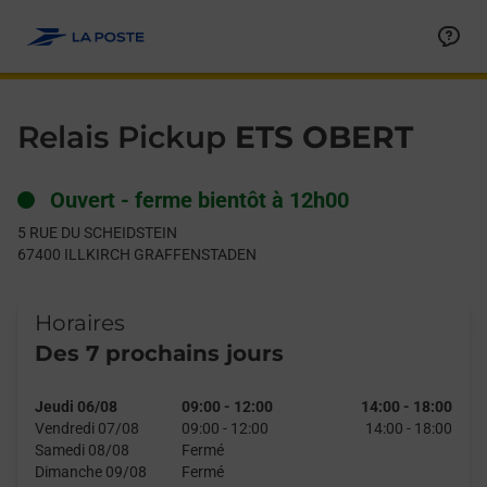
Le lien s'ouvre dans un nouvel onglet
Allez au contenu
Day of the Week
Get directions to Relais Pickup at 5 RUE DU SCHEIDSTEIN I
Hours
Relais Pickup
ETS OBERT
Ouvert
-
ferme bientôt à
12h00
5 RUE DU SCHEIDSTEIN
67400
ILLKIRCH GRAFFENSTADEN
Horaires
Des 7 prochains jours
Jeudi 06/08
09:00
-
12:00
14:00
-
18:00
Vendredi 07/08
09:00
-
12:00
14:00
-
18:00
Samedi 08/08
Fermé
Dimanche 09/08
Fermé