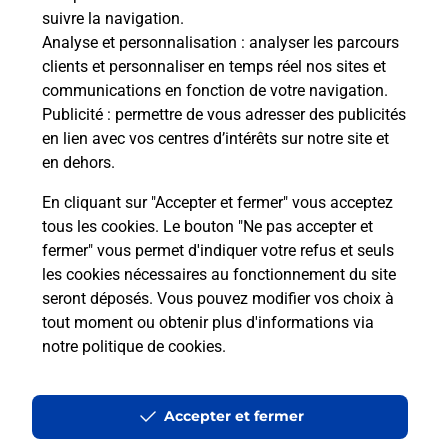
suivre la navigation.
Ouvert 24h/24
Analyse et personnalisation
: analyser les parcours
clients et personnaliser en temps réel nos sites et
En savoir plus
communications en fonction de votre navigation.
Publicité
: permettre de vous adresser des publicités
en lien avec vos centres d’intérêts sur notre site et
Recherchez un autre point de contact
en dehors.
En cliquant sur "Accepter et fermer" vous acceptez
tous les cookies. Le bouton "Ne pas accepter et
Localiser
Liste
Bas-Rhin
ILLKIRCH GRAFFENSTADEN
fermer" vous permet d'indiquer votre refus et seuls
ETS OBERT
les cookies nécessaires au fonctionnement du site
seront déposés. Vous pouvez modifier vos choix à
tout moment ou obtenir plus d'informations via
notre politique de cookies
.
Plan du site
Accessibilité : partiellement conforme
Accepter et fermer