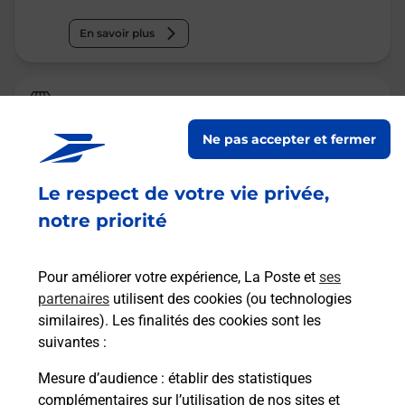
En savoir plus
Relais Pickup
TABAC EPICERIE D ILLKIRCH
Ne pas accepter et fermer
Ouvert
-
jusqu'à
20h00
Le respect de votre vie privée,
9 RUE DE GUNSBACH
67400
ILLKIRCH GRAFFENSTADEN
notre priorité
En savoir plus
Pour améliorer votre expérience, La Poste et
ses
partenaires
utilisent des cookies (ou technologies
Malin !
similaires). Les finalités des cookies sont les
suivantes :
La Poste
Mesure d’audience
: établir des statistiques
en ligne
complémentaires sur l’utilisation de nos sites et