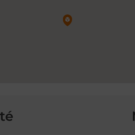
Pin de la carte
té