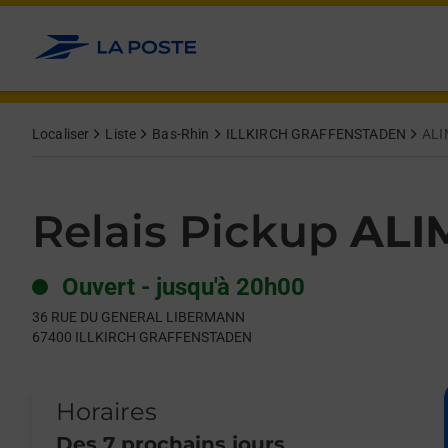
Le lien s'ouvre dans un nouvel onglet
Allez au contenu
Day of the Week
Get directions to Relais Pickup at 36 RUE DU GENERAL LIB
Hours
Localiser
Liste
Bas-Rhin
ILLKIRCH GRAFFENSTADEN
ALI
Relais Pickup
ALI
Ouvert
-
jusqu'à
20h00
36 RUE DU GENERAL LIBERMANN
67400
ILLKIRCH GRAFFENSTADEN
Horaires
Des 7 prochains jours