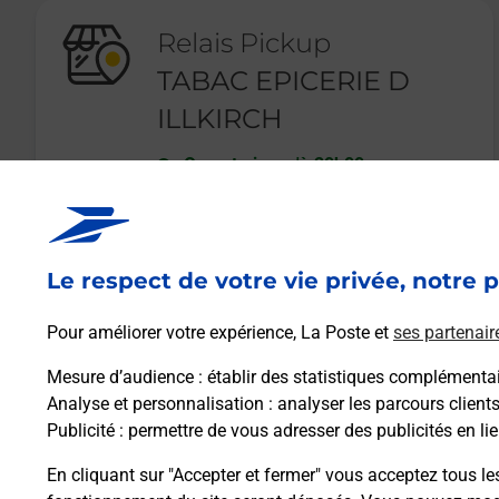
Relais Pickup
TABAC EPICERIE D
ILLKIRCH
Ouvert
-
jusqu'à
20h00
9 RUE DE GUNSBACH
67400
ILLKIRCH GRAFFENSTADEN
Le respect de votre vie privée, notre p
En savoir plus
Pour améliorer votre expérience, La Poste et
ses partenair
Mesure d’audience
: établir des statistiques complémentair
Analyse et personnalisation
: analyser les parcours client
Publicité
: permettre de vous adresser des publicités en lie
En cliquant sur "Accepter et fermer" vous acceptez tous le