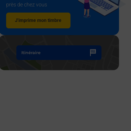
près de chez vous
J'imprime mon timbre
Itinéraire