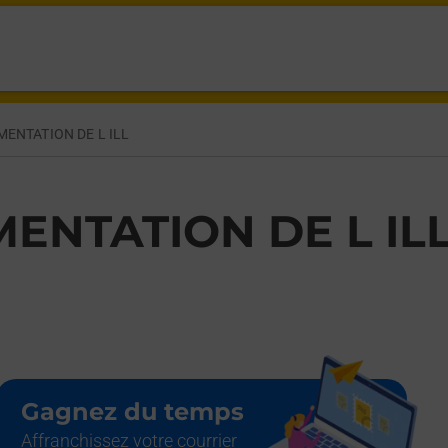
ERMANN ILLKIRCH GRAFFENSTADEN,
MENTATION DE L ILL
MENTATION DE L IL
Gagnez du temps
Affranchissez votre courrier