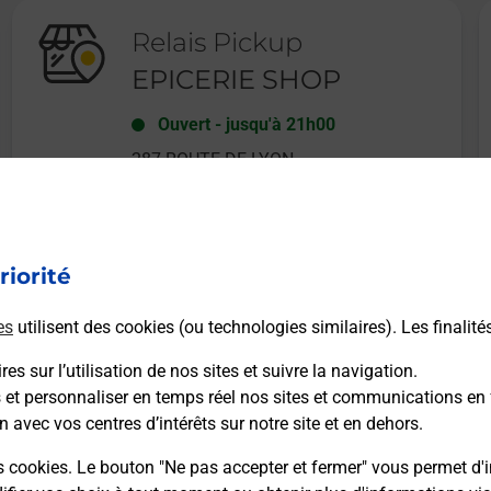
Relais Pickup
EPICERIE SHOP
Ouvert
-
jusqu'à
21h00
287 ROUTE DE LYON
67400
ILLKIRCH GRAFFENSTADEN
riorité
En savoir plus
es
utilisent des cookies (ou technologies similaires). Les finalité
es sur l’utilisation de nos sites et suivre la navigation.
s et personnaliser en temps réel nos sites et communications en 
n avec vos centres d’intérêts sur notre site et en dehors.
Recherchez un autre point de contact
s cookies. Le bouton "Ne pas accepter et fermer" vous permet d'i