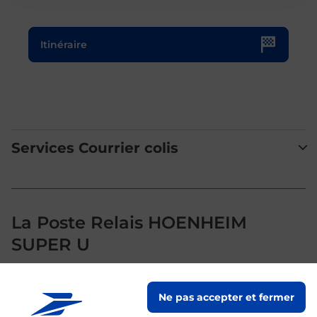
Le lien s'ouvre dans un nouvel onglet
Itinéraire
Services Courrier colis
La Poste Relais HOENHEIM
SUPER U
Votre point de contact La Poste Relais HOENHEIM SUPER
Ne pas accepter et fermer
U vous accueille à HOENHEIM pour répondre à vos besoins
d'affranchissement Courrier-Colis.