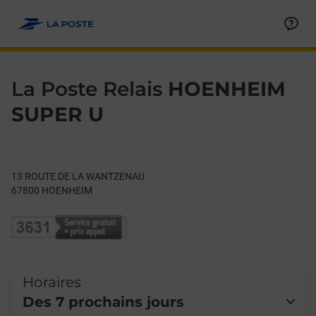
Le lien s'ouvre dans un nouvel onglet
Allez au contenu
Day of the Week
Get directions to La Poste Relais at 13 ROUTE DE LA WANTZ
Hours
La Poste Relais
HOENHEIM
SUPER U
13 ROUTE DE LA WANTZENAU
67800
HOENHEIM
Horaires
Des 7 prochains jours