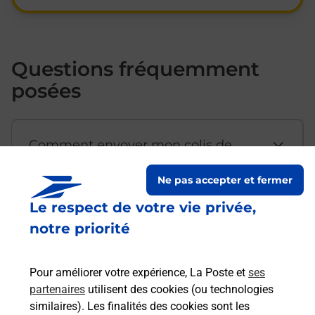
Questions fréquemment
posées
Comment envoyer mon colis de
chez moi ?
Ne pas accepter et fermer
Le respect de votre vie privée,
Est-il possible d’acheter un
notre priorité
emballage directement depuis un
bureau de Poste ?
Pour améliorer votre expérience, La Poste et
ses
partenaires
utilisent des cookies (ou technologies
Comment demander une
similaires). Les finalités des cookies sont les