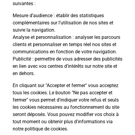
modification de livraison ?
suivantes :
Mesure d’audience
: établir des statistiques
complémentaires sur l’utilisation de nos sites et
Comment La Poste participe-t-elle
suivre la navigation.
à votre sécurité au quotidien ?
Analyse et personnalisation
: analyser les parcours
clients et personnaliser en temps réel nos sites et
communications en fonction de votre navigation.
Puis-je passer mon code de la route
Publicité
: permettre de vous adresser des publicités
avec La Poste et sous quelles
en lien avec vos centres d’intérêts sur notre site et
conditions ?
en dehors.
En cliquant sur "Accepter et fermer" vous acceptez
tous les cookies. Le bouton "Ne pas accepter et
fermer" vous permet d'indiquer votre refus et seuls
Localiser
Liste
Bas-Rhin
HATTMATT
les cookies nécessaires au fonctionnement du site
seront déposés. Vous pouvez modifier vos choix à
tout moment ou obtenir plus d'informations via
notre politique de cookies
.