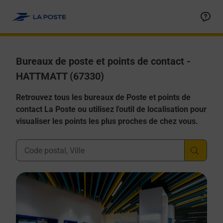
Allez au contenu
Afficher ou masquer la réponse
Afficher ou masquer la réponse
Afficher ou masquer la réponse
Afficher ou masquer la réponse
Afficher ou masquer la réponse
Bureaux de poste et points de contact -
HATTMATT (67330)
Retrouvez tous les bureaux de Poste et points de
contact La Poste ou utilisez l'outil de localisation pour
visualiser les points les plus proches de chez vous.
Ville, Département, Code Postal