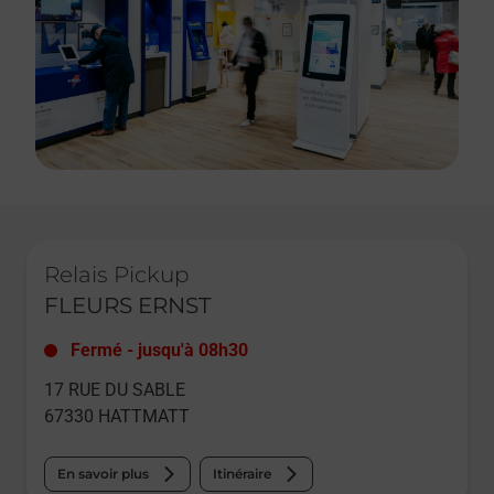
Le lien s'ouvre dans un nouvel onglet
Relais Pickup
FLEURS ERNST
Fermé
-
jusqu'à
08h30
17 RUE DU SABLE
67330
HATTMATT
En savoir plus
Itinéraire