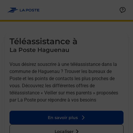
Allez au contenu
Afficher ou masquer la réponse
Afficher ou masquer la réponse
Afficher ou masquer la réponse
Téléassistance à
La Poste Haguenau
Vous désirez souscrire à une téléassistance dans la
commune de Haguenau ? Trouver les bureaux de
Poste et les points de contacts les plus proches de
vous. Découvrez les différentes offres de
téléassistance « Veiller sur mes parents » proposées
par La Poste pour répondre à vos besoins
En savoir plus
Localiser