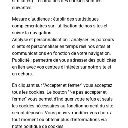
similaires). Les finalités des cookies sont les
suivantes :
Mesure d’audience
: établir des statistiques
S'inscrire au code de la route
complémentaires sur l’utilisation de nos sites et
suivre la navigation.
Vous cherchez à passer votre code de la route auto
Analyse et personnalisation
: analyser les parcours
ou moto dans la commune Haguenau ? Découvrez
clients et personnaliser en temps réel nos sites et
toutes nos solutions.
communications en fonction de votre navigation.
Publicité
: permettre de vous adresser des publicités
En savoir plus
en lien avec vos centres d’intérêts sur notre site et
en dehors.
En cliquant sur "Accepter et fermer" vous acceptez
tous les cookies. Le bouton "Ne pas accepter et
Localiser
Liste
Liste - téléassistance
fermer" vous permet d'indiquer votre refus et seuls
Bas-Rhin - téléassistance
Haguenau - téléassistance
les cookies nécessaires au fonctionnement du site
seront déposés. Vous pouvez modifier vos choix à
tout moment ou obtenir plus d'informations via
notre politique de cookies
.