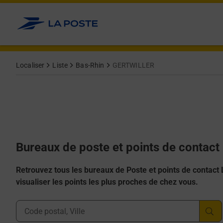
Allez au contenu
Afficher ou masquer la réponse
Afficher ou masquer la réponse
Afficher ou masquer la réponse
Afficher ou masquer la réponse
Afficher ou masquer la réponse
Localiser
Liste
Bas-Rhin
GERTWILLER
Bureaux de poste et points de contac
Retrouvez tous les bureaux de Poste et points de contact La
visualiser les points les plus proches de chez vous.
Ville, Département, Code Postal