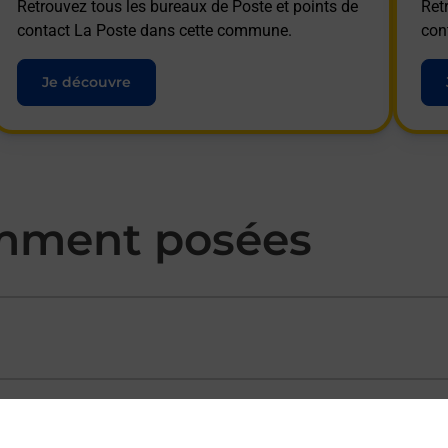
Retrouvez tous les bureaux de Poste et points de
Ret
contact La Poste dans cette commune.
con
Je découvre
mment posées
ectement depuis un bureau de Poste ?