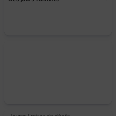
Mardi
Fermé
Mercredi
Fermé
Jeudi
Fermé
Vendredi
09:00
-
12:00
Samedi
09:00
-
12:00
Dimanche
Fermé