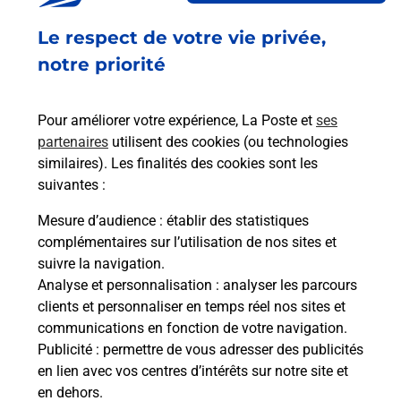
En savoir plus
Le respect de votre vie privée,
Envoyer un colis
notre priorité
Vous souhaitez envoyer un colis depuis :
GAMBSHEIM (67760) ? Découvrez toutes les
Pour améliorer votre expérience, La Poste et
ses
solutions proposées par La Poste.
partenaires
utilisent des cookies (ou technologies
similaires). Les finalités des cookies sont les
En savoir plus
suivantes :
En savoir plus
Mesure d’audience
: établir des statistiques
complémentaires sur l’utilisation de nos sites et
Souscrire à la téléassistance
suivre la navigation.
Analyse et personnalisation
: analyser les parcours
Besoin d’un système de téléassistance à l’intérieur
clients et personnaliser en temps réel nos sites et
et/ou à l’extérieur de votre domicile ? Découvrez
communications en fonction de votre navigation.
les offres téléalarme dans votre bureau de Poste à
Publicité
: permettre de vous adresser des publicités
GAMBSHEIM.
en lien avec vos centres d’intérêts sur notre site et
en dehors.