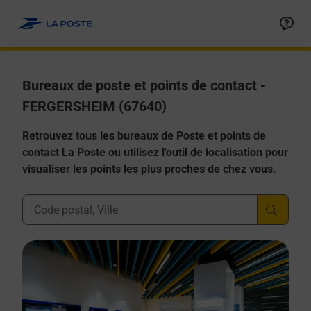
Allez au contenu
Afficher ou masquer la réponse
Afficher ou masquer la réponse
Afficher ou masquer la réponse
Afficher ou masquer la réponse
Afficher ou masquer la réponse
Bureaux de poste et points de contact -
FERGERSHEIM (67640)
Retrouvez tous les bureaux de Poste et points de
contact La Poste ou utilisez l'outil de localisation pour
visualiser les points les plus proches de chez vous.
Ville, Département, Code Postal