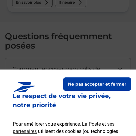
En savoir plus
Itinéraire
Questions fréquemment
posées
Comment envoyer mon colis de
chez moi ?
Ne pas accepter et fermer
Le respect de votre vie privée,
Est-il possible d’acheter un
notre priorité
emballage directement depuis un
bureau de Poste ?
Pour améliorer votre expérience, La Poste et
ses
partenaires
utilisent des cookies (ou technologies