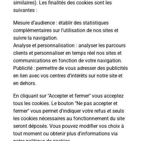
Comment demander une
similaires). Les finalités des cookies sont les
modification de livraison ?
suivantes :
Mesure d’audience
: établir des statistiques
complémentaires sur l’utilisation de nos sites et
Comment La Poste participe-t-elle
suivre la navigation.
à votre sécurité au quotidien ?
Analyse et personnalisation
: analyser les parcours
clients et personnaliser en temps réel nos sites et
communications en fonction de votre navigation.
Puis-je passer mon code de la route
Publicité
: permettre de vous adresser des publicités
avec La Poste et sous quelles
en lien avec vos centres d’intérêts sur notre site et
conditions ?
en dehors.
En cliquant sur "Accepter et fermer" vous acceptez
tous les cookies. Le bouton "Ne pas accepter et
fermer" vous permet d'indiquer votre refus et seuls
Localiser
Liste
Bas-Rhin
FERGERSHEIM
les cookies nécessaires au fonctionnement du site
seront déposés. Vous pouvez modifier vos choix à
tout moment ou obtenir plus d'informations via