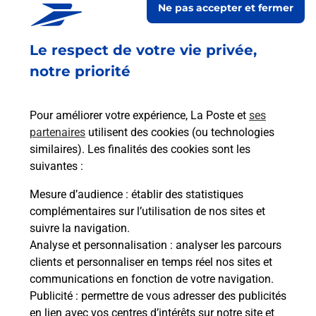
Ne pas accepter et fermer
Fermé
-
ouvre lundi à
09h00
Le respect de votre vie privée,
59 IMPASSE DU GENERAL DE GAULLE
67640
FEGERSHEIM
notre priorité
En savoir plus
Pour améliorer votre expérience, La Poste et
ses
partenaires
utilisent des cookies (ou technologies
Malin !
similaires). Les finalités des cookies sont les
suivantes :
La Poste
Mesure d’audience
: établir des statistiques
en ligne
complémentaires sur l’utilisation de nos sites et
suivre la navigation.
Ouvert 24h/24
Analyse et personnalisation
: analyser les parcours
clients et personnaliser en temps réel nos sites et
En savoir plus
communications en fonction de votre navigation.
Publicité
: permettre de vous adresser des publicités
en lien avec vos centres d’intérêts sur notre site et