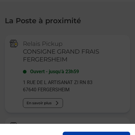
La Poste à proximité
Relais Pickup
CONSIGNE GRAND FRAIS
FERGERSHEIM
Ouvert
-
jusqu'à
23h59
1 RUE DE L ARTISANAT ZI RN 83
67640
FERGERSHEIM
En savoir plus
Relais Pickup
PROCAR