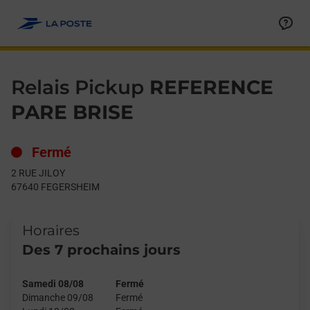
Le lien s'ouvre dans un nouvel onglet
Allez au contenu
Day of the Week
Get directions to Relais Pickup at 2 RUE JILOY FEGERSHEIM,
Hours
Relais Pickup
REFERENCE
PARE BRISE
Fermé
2 RUE JILOY
67640
FEGERSHEIM
Horaires
Des 7 prochains jours
Samedi 08/08
Fermé
Dimanche 09/08
Fermé