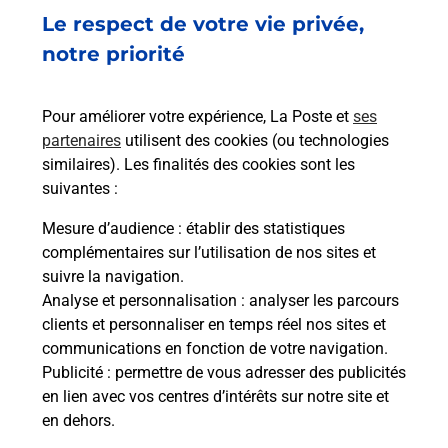
Le respect de votre vie privée,
Code de la route auto ou moto
notre priorité
Vous cherchez à passer votre code de la route auto
ou moto au Bureau La Poste - ERSTEIN (67150) ?
Pour améliorer votre expérience, La Poste et
ses
Découvrez l'offre proposée par La Poste.
partenaires
utilisent des cookies (ou technologies
similaires). Les finalités des cookies sont les
En savoir plus
Je réserve
suivantes :
En savoir plus
Mesure d’audience
: établir des statistiques
Permis Bateau
complémentaires sur l’utilisation de nos sites et
Vous cherchez à passer votre permis bateau à
suivre la navigation.
Erstein (67150) ? Découvrez l'offre proposée par
Analyse et personnalisation
: analyser les parcours
La Poste.
clients et personnaliser en temps réel nos sites et
communications en fonction de votre navigation.
Publicité
En savoir plus
: permettre de vous adresser des publicités
en lien avec vos centres d’intérêts sur notre site et
en dehors.
Je réserve ma session