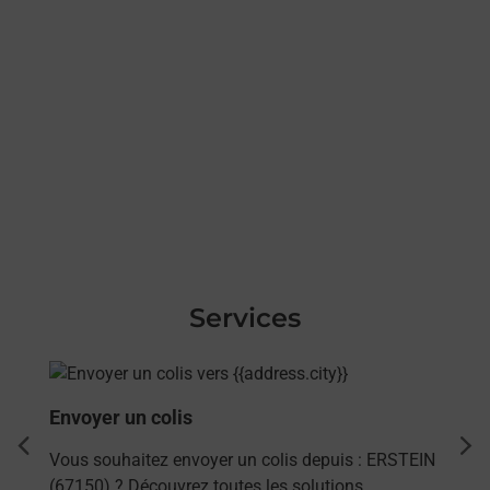
Services
En savoir plus
Envoyer un colis
dent
sui
Vous souhaitez envoyer un colis depuis : ERSTEIN
(67150) ? Découvrez toutes les solutions