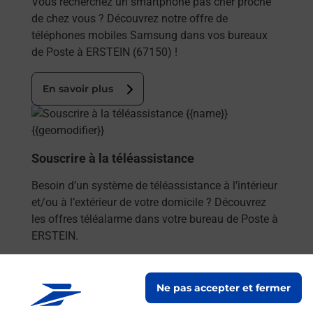
Vous recherchez un smartphone pas cher proche
de chez vous ? Découvrez notre offre de
téléphones mobiles Samsung dans vos bureaux
de Poste à ERSTEIN (67150) !
En savoir plus
En savoir plus
Souscrire à la téléassistance
Besoin d’un système de téléassistance à l’intérieur
et/ou à l’extérieur de votre domicile ? Découvrez
les offres téléalarme dans votre bureau de Poste à
ERSTEIN.
En savoir plus
Ne pas accepter et fermer
En savoir plus