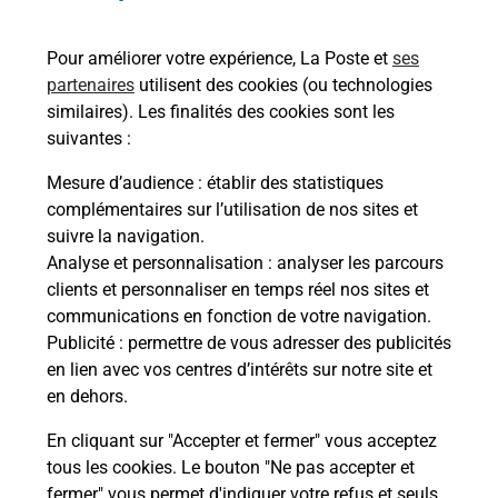
bureau de Poste ?
Pour améliorer votre expérience, La Poste et
ses
partenaires
utilisent des cookies (ou technologies
Comment demander une
similaires). Les finalités des cookies sont les
modification de livraison ?
suivantes :
Mesure d’audience
: établir des statistiques
complémentaires sur l’utilisation de nos sites et
Comment La Poste participe-t-elle
suivre la navigation.
à votre sécurité au quotidien ?
Analyse et personnalisation
: analyser les parcours
clients et personnaliser en temps réel nos sites et
communications en fonction de votre navigation.
Puis-je passer mon code de la route
Publicité
: permettre de vous adresser des publicités
avec La Poste et sous quelles
en lien avec vos centres d’intérêts sur notre site et
conditions ?
en dehors.
En cliquant sur "Accepter et fermer" vous acceptez
tous les cookies. Le bouton "Ne pas accepter et
fermer" vous permet d'indiquer votre refus et seuls