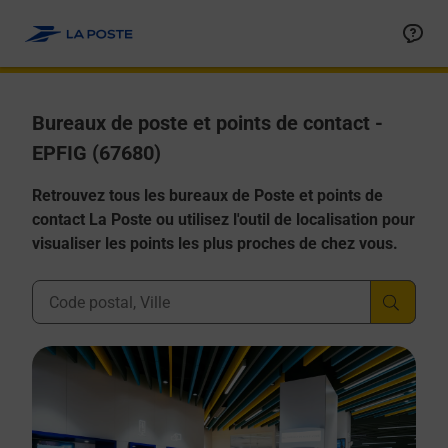
Allez au contenu
Afficher ou masquer la réponse
Afficher ou masquer la réponse
Afficher ou masquer la réponse
Afficher ou masquer la réponse
Afficher ou masquer la réponse
Bureaux de poste et points de contact -
EPFIG (67680)
Retrouvez tous les bureaux de Poste et points de
contact La Poste ou utilisez l'outil de localisation pour
visualiser les points les plus proches de chez vous.
Ville, Département, Code Postal