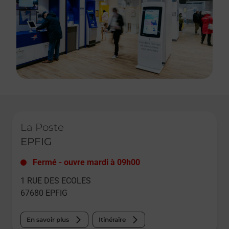
Le lien s'ouvre dans un nouvel onglet
La Poste
EPFIG
Fermé
-
ouvre mardi à
09h00
1 RUE DES ECOLES
67680
EPFIG
En savoir plus
Itinéraire