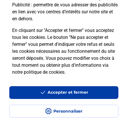
Publicité
: permettre de vous adresser des publicités
Comment est installée la
en lien avec vos centres d’intérêts sur notre site et
téléassistance classique ?
en dehors.
En cliquant sur "Accepter et fermer" vous acceptez
tous les cookies. Le bouton "Ne pas accepter et
Localiser
Liste
Liste - téléassistance
fermer" vous permet d'indiquer votre refus et seuls
Bas-Rhin - téléassistance
Entzheim - téléassistance
les cookies nécessaires au fonctionnement du site
seront déposés. Vous pouvez modifier vos choix à
tout moment ou obtenir plus d'informations via
notre politique de cookies
.
Plan du site
Accessibilité : partiellement conforme
Accepter et fermer
Conditions contractuelles
Personnaliser
Mentions légales