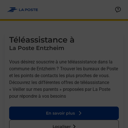
Allez au contenu
Afficher ou masquer la réponse
Afficher ou masquer la réponse
Afficher ou masquer la réponse
Téléassistance à
La Poste Entzheim
Vous désirez souscrire à une téléassistance dans la
commune de Entzheim ? Trouver les bureaux de Poste
et les points de contacts les plus proches de vous.
Découvrez les différentes offres de téléassistance
« Veiller sur mes parents » proposées par La Poste
pour répondre à vos besoins
En savoir plus
Localiser