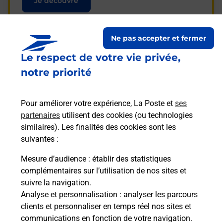
Je découvre
Ne pas accepter et fermer
Le respect de votre vie privée,
Questions fréquemment
notre priorité
posées
Pour améliorer votre expérience, La Poste et
ses
partenaires
utilisent des cookies (ou technologies
La téléassistance classique avec
similaires). Les finalités des cookies sont les
médaillon d’alarme qu’est ce que
suivantes :
c’est ?
Mesure d’audience
: établir des statistiques
complémentaires sur l’utilisation de nos sites et
Comment fonctionne la
suivre la navigation.
téléassistance classique ?
Analyse et personnalisation
: analyser les parcours
clients et personnaliser en temps réel nos sites et
communications en fonction de votre navigation.