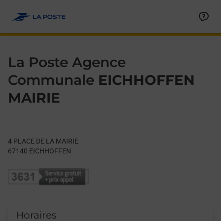
Le lien s'ouvre dans un nouvel onglet
Allez au contenu
Day of the Week
Get directions to La Poste Agence Communale at 4 PLACE DE
Hours
La Poste Agence
Communale
EICHHOFFEN
MAIRIE
4 PLACE DE LA MAIRIE
67140
EICHHOFFEN
Horaires