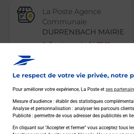
La Poste Agence
Communale
DURRENBACH MAIRIE
Fermé
-
ouvre lundi à
13h30
40 RUE PRINCIPALE
67360
DURRENBACH
Le respect de votre vie privée, notre p
En savoir plus
Pour améliorer votre expérience, La Poste et
ses partenair
Mesure d’audience
: établir des statistiques complémentair
Analyse et personnalisation
: analyser les parcours client
Publicité
: permettre de vous adresser des publicités en lie
En cliquant sur "Accepter et fermer" vous acceptez tous le