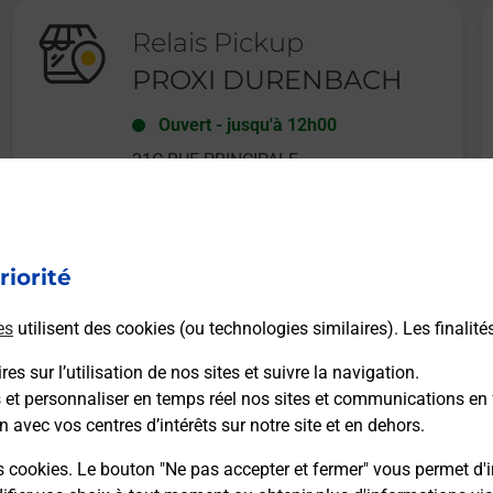
Relais Pickup
PROXI DURENBACH
Ouvert
-
jusqu'à
12h00
21C RUE PRINCIPALE
67360
DURRENBACH
riorité
En savoir plus
es
utilisent des cookies (ou technologies similaires). Les finalité
es sur l’utilisation de nos sites et suivre la navigation.
s et personnaliser en temps réel nos sites et communications en 
n avec vos centres d’intérêts sur notre site et en dehors.
Recherchez un autre point de contact
s cookies. Le bouton "Ne pas accepter et fermer" vous permet d'i