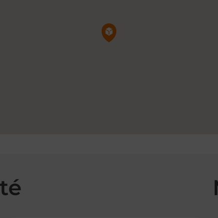
Pin de la carte
té