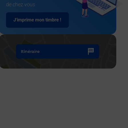
de chez vous
J'imprime mon timbre !
Itinéraire