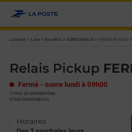
Le lien s'ouvre dans un nouvel onglet
Allez au contenu
Day of the Week
Get directions to Relais Pickup at 17 RUE DE MORSBRONN D
Hours
Localiser
Liste
Bas-Rhin
DURRENBACH
FERME BRANDT 
Relais Pickup
FER
Fermé
-
ouvre lundi à
09h00
17 RUE DE MORSBRONN
67360
DURRENBACH
Horaires
Des 7 prochains jours