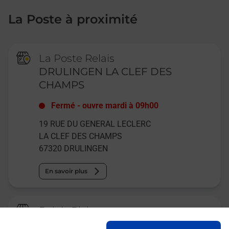
La Poste à proximité
La Poste Relais
DRULINGEN LA CLEF DES
CHAMPS
Fermé
-
ouvre mardi à
09h00
19 RUE DU GENERAL LECLERC
LA CLEF DES CHAMPS
67320
DRULINGEN
En savoir plus
Relais Pickup
CONSIGNE INTERMARCHE