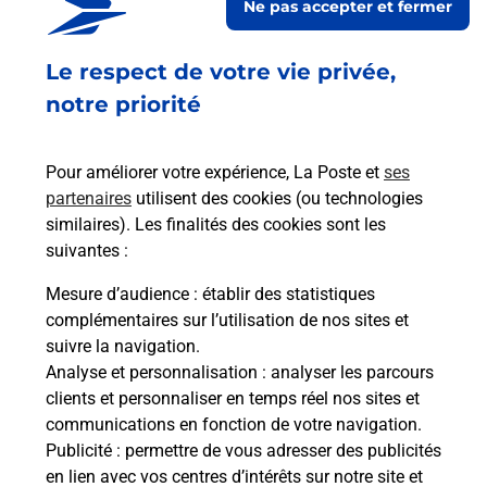
Ne pas accepter et fermer
DRULINGEN
Ouvert
-
jusqu'à
23h59
Le respect de votre vie privée,
20 RUE DE WEYER
notre priorité
67320
DRULINGEN
Pour améliorer votre expérience, La Poste et
ses
En savoir plus
partenaires
utilisent des cookies (ou technologies
similaires). Les finalités des cookies sont les
Malin !
suivantes :
Mesure d’audience
: établir des statistiques
La Poste
complémentaires sur l’utilisation de nos sites et
en ligne
suivre la navigation.
Analyse et personnalisation
: analyser les parcours
Ouvert 24h/24
clients et personnaliser en temps réel nos sites et
communications en fonction de votre navigation.
En savoir plus
Publicité
: permettre de vous adresser des publicités
en lien avec vos centres d’intérêts sur notre site et