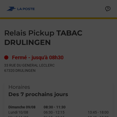
Le lien s'ouvre dans un nouvel onglet
Allez au contenu
Day of the Week
Get directions to Relais Pickup at 33 RUE DU GENERAL LECLE
Hours
Relais Pickup
TABAC
DRULINGEN
Fermé
-
jusqu'à
08h30
33 RUE DU GENERAL LECLERC
67320
DRULINGEN
Horaires
Des 7 prochains jours
Dimanche 09/08
08:30
-
11:30
Lundi 10/08
06:30
-
12:15
13:45
-
18:00