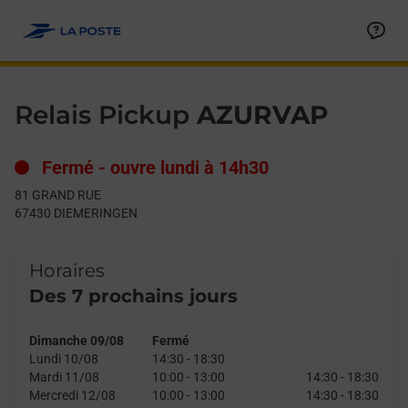
Le lien s'ouvre dans un nouvel onglet
Allez au contenu
Day of the Week
Get directions to Relais Pickup at 81 GRAND RUE DIEMERINGEN
Hours
Relais Pickup
AZURVAP
Fermé
-
ouvre lundi à
14h30
81 GRAND RUE
67430
DIEMERINGEN
Horaires
Des 7 prochains jours
Dimanche 09/08
Fermé
Lundi 10/08
14:30
-
18:30
Mardi 11/08
10:00
-
13:00
14:30
-
18:30
Mercredi 12/08
10:00
-
13:00
14:30
-
18:30