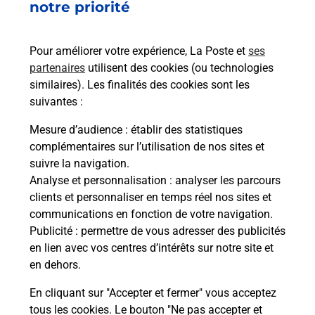
1 RUE DE LORENTZEN
notre priorité
67430
BUTTEN
Pour améliorer votre expérience, La Poste et
ses
En savoir plus
partenaires
utilisent des cookies (ou technologies
similaires). Les finalités des cookies sont les
Malin !
suivantes :
Mesure d’audience
: établir des statistiques
La Poste
complémentaires sur l’utilisation de nos sites et
en ligne
suivre la navigation.
Analyse et personnalisation
: analyser les parcours
Ouvert 24h/24
clients et personnaliser en temps réel nos sites et
communications en fonction de votre navigation.
En savoir plus
Publicité
: permettre de vous adresser des publicités
en lien avec vos centres d’intérêts sur notre site et
en dehors.
Recherchez un autre point de contact
En cliquant sur "Accepter et fermer" vous acceptez
tous les cookies. Le bouton "Ne pas accepter et