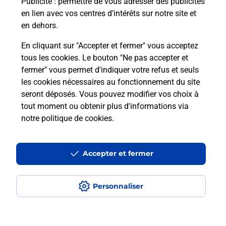
Puis-je passer mon code de la route
Publicité
: permettre de vous adresser des publicités
avec La Poste et sous quelles
en lien avec vos centres d’intérêts sur notre site et
conditions ?
en dehors.
En cliquant sur "Accepter et fermer" vous acceptez
tous les cookies. Le bouton "Ne pas accepter et
fermer" vous permet d'indiquer votre refus et seuls
Localiser
Liste
Bas-Rhin
DANGOLSHEIM
les cookies nécessaires au fonctionnement du site
seront déposés. Vous pouvez modifier vos choix à
tout moment ou obtenir plus d'informations via
notre politique de cookies
.
Plan du site
Accessibilité : partiellement conforme
Accepter et fermer
Conditions contractuelles
Personnaliser
Mentions légales
Données personnelles et cookies