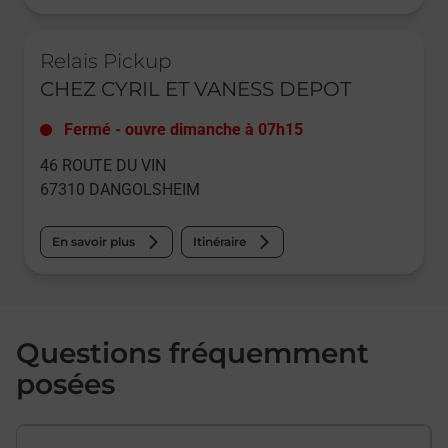
Le lien s'ouvre dans un nouvel onglet
Relais Pickup
CHEZ CYRIL ET VANESS DEPOT
Fermé
-
ouvre dimanche à
07h15
46 ROUTE DU VIN
67310
DANGOLSHEIM
En savoir plus
Itinéraire
Questions fréquemment
posées