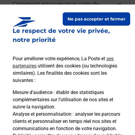
Comment envoyer mon colis de
chez moi ?
Ne pas accepter et fermer
Le respect de votre vie privée,
Est-il possible d’acheter un
notre priorité
emballage directement depuis un
bureau de Poste ?
Pour améliorer votre expérience, La Poste et
ses
partenaires
utilisent des cookies (ou technologies
Comment demander une
similaires). Les finalités des cookies sont les
modification de livraison ?
suivantes :
Mesure d’audience
: établir des statistiques
complémentaires sur l’utilisation de nos sites et
Comment La Poste participe-t-elle
suivre la navigation.
à votre sécurité au quotidien ?
Analyse et personnalisation
: analyser les parcours
clients et personnaliser en temps réel nos sites et
communications en fonction de votre navigation.