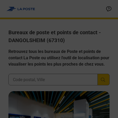
Allez au contenu
Afficher ou masquer la réponse
Afficher ou masquer la réponse
Afficher ou masquer la réponse
Afficher ou masquer la réponse
Afficher ou masquer la réponse
Bureaux de poste et points de contact -
DANGOLSHEIM (67310)
Retrouvez tous les bureaux de Poste et points de
contact La Poste ou utilisez l'outil de localisation pour
visualiser les points les plus proches de chez vous.
Ville, Département, Code Postal