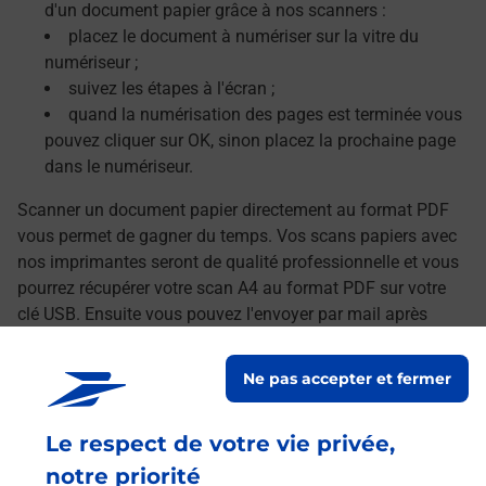
d'un document papier grâce à nos scanners :
placez le document à numériser sur la vitre du
numériseur ;
suivez les étapes à l'écran ;
quand la numérisation des pages est terminée vous
pouvez cliquer sur OK, sinon placez la prochaine page
dans le numériseur.
Scanner un document papier directement au format PDF
vous permet de gagner du temps. Vos scans papiers avec
nos imprimantes seront de qualité professionnelle et vous
pourrez récupérer votre scan A4 au format PDF sur votre
clé USB. Ensuite vous pouvez l'envoyer par mail après
avoir transféré vos documents numérisés sur votre
ordinateur.
Ne pas accepter et fermer
Le lien s'ouvre dans un nouvel onglet
Localiser les scanners à proximité
Le respect de votre vie privée,
notre priorité