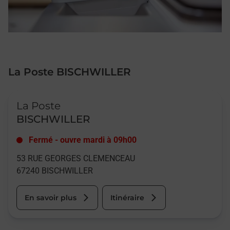
La Poste BISCHWILLER
Le lien s'ouvre dans un nouvel onglet
La Poste
BISCHWILLER
Fermé
-
ouvre mardi à
09h00
53 RUE GEORGES CLEMENCEAU
67240
BISCHWILLER
En savoir plus
Itinéraire