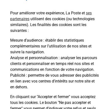
Services
Pour améliorer votre expérience, La Poste et
ses
partenaires
utilisent des cookies (ou technologies
En savoir plus
En sa
similaires). Les finalités des cookies sont les
suivantes :
à
Ache
Mesure d’audience
: établir des statistiques
dent
sui
sée
complémentaires sur l’utilisation de nos sites et
Vous
suivre la navigation.
de c
Analyse et personnalisation
: analyser les parcours
télé
clients et personnaliser en temps réel nos sites et
Post
communications en fonction de votre navigation.
Publicité
: permettre de vous adresser des publicités
En
en lien avec vos centres d’intérêts sur notre site et
Envoyer un colis
en dehors.
Vous souhaitez envoyer un colis depuis :
En cliquant sur "Accepter et fermer" vous acceptez
BISCHWILLER (67240) ? Découvrez toutes les
tous les cookies. Le bouton "Ne pas accepter et
solutions proposées par La Poste.
fermer" vous permet d'indiquer votre refus et seuls