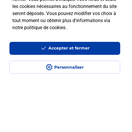
les cookies nécessaires au fonctionnement du site
En savoir plus
seront déposés. Vous pouvez modifier vos choix à
tout moment ou obtenir plus d'informations via
notre politique de cookies
.
Questions fréquemment posées
Accepter et fermer
Quel est le prix d’une numérisation ?
Personnaliser
Où faire des numérisations à
proximité ?
Comment numériser un document ?
Localiser
Liste
Bas-Rhin
BISCHWILLER
BISCHWILLER