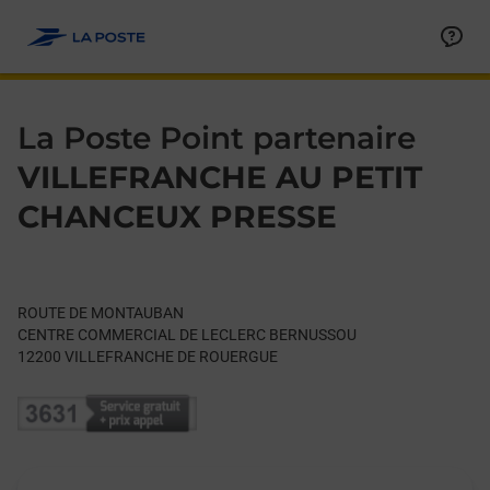
Le lien s'ouvre dans un nouvel onglet
Allez au contenu
Day of the Week
Get directions to La Poste Point partenaire at ROUTE DE 
Hours
La Poste Point partenaire
VILLEFRANCHE AU PETIT
CHANCEUX PRESSE
ROUTE DE MONTAUBAN
CENTRE COMMERCIAL DE LECLERC BERNUSSOU
12200
VILLEFRANCHE DE ROUERGUE