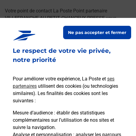
Votre point de contact La Poste Point partenaire
VILLEFRANCHE AU PETIT CHANCEUX PRESSE vous
accueille à VILLEFRANCHE DE ROUERGUE pour répondre à
Ne pas accepter et fermer
vos besoins d'affranchissement Courrier-Colis.
Le respect de votre vie privée,
Retrouvez toutes nos offres en ligne sur notre site
notre priorité
Pour améliorer votre expérience, La Poste et
ses
partenaires
utilisent des cookies (ou technologies
similaires). Les finalités des cookies sont les
suivantes :
Mesure d’audience
: établir des statistiques
complémentaires sur l’utilisation de nos sites et
suivre la navigation.
Analyse et personnalisation
: analyser les parcours