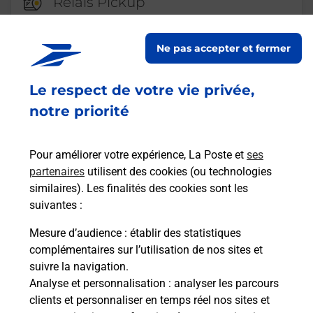
Relais Pickup
CONSIGNE INTERMARCHE
VILLEFRANCHE
Ne pas accepter et fermer
Ouvert
-
jusqu'à
23h59
Le respect de votre vie privée,
125 AVENUE DU QUERCY
12200
VILLEFRANCHE DE ROUERGUE
notre priorité
En savoir plus
Pour améliorer votre expérience, La Poste et
ses
partenaires
utilisent des cookies (ou technologies
Malin !
similaires). Les finalités des cookies sont les
suivantes :
La Poste
Mesure d’audience
: établir des statistiques
en ligne
complémentaires sur l’utilisation de nos sites et
suivre la navigation.
Ouvert 24h/24
Analyse et personnalisation
: analyser les parcours
clients et personnaliser en temps réel nos sites et
En savoir plus