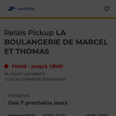
Le lien s'ouvre dans un nouvel onglet
Allez au contenu
Day of the Week
Get directions to Relais Pickup at 59 LIEU DIT LES IMBERTS
Hours
Relais Pickup
LA
BOULANGERIE DE MARCEL
ET THOMAS
Fermé
-
jusqu'à
18h00
59 LIEU DIT LES IMBERTS
12200
VILLEFRANCHE DE ROUERGUE
Horaires
Des 7 prochains jours
Dimanche 09/08
07:00
-
12:00
18:00
-
19:00