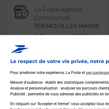
La Poste Agence
Communale
TREMOUILLES MAIRIE
Fermé
-
ouvre lundi à
11h00
18 ROUTE DES CARRIERES
12290
TREMOUILLES
Le respect de votre vie privée, notre p
En savoir plus
Pour améliorer votre expérience, La Poste et
ses partenair
Mesure d’audience
: établir des statistiques complémentair
Analyse et personnalisation
: analyser les parcours client
Publicité
: permettre de vous adresser des publicités en lie
En cliquant sur "Accepter et fermer" vous acceptez tous le