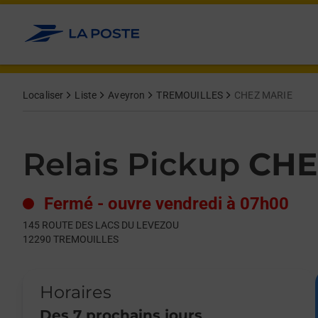
Le lien s'ouvre dans un nouvel onglet
Allez au contenu
Day of the Week
Get directions to Relais Pickup at 145 ROUTE DES LACS DU 
Hours
Localiser
Liste
Aveyron
TREMOUILLES
CHEZ MARIE
Relais Pickup
CHE
Fermé
-
ouvre vendredi à
07h00
145 ROUTE DES LACS DU LEVEZOU
12290
TREMOUILLES
Horaires
Des 7 prochains jours