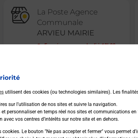
La Poste Agence
Communale
ARVIEU MAIRIE
Fermé
-
ouvre vendredi à
10h00
RUE DE LA FORGE
12120
ARVIEU
riorité
En savoir plus
es
utilisent des cookies (ou technologies similaires). Les finalité
es sur l’utilisation de nos sites et suivre la navigation.
s et personnaliser en temps réel nos sites et communications en 
n avec vos centres d’intérêts sur notre site et en dehors.
Recherchez un autre point de contact
s cookies. Le bouton "Ne pas accepter et fermer" vous permet d'i