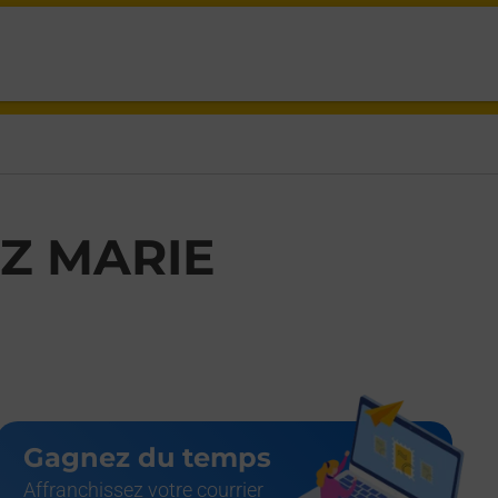
LEVEZOU TREMOUILLES,
Z MARIE
Gagnez du temps
Affranchissez votre courrier