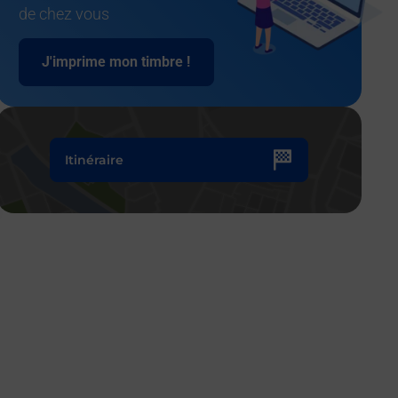
de chez vous
J'imprime mon timbre !
Itinéraire