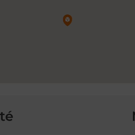
Pin de la carte
té