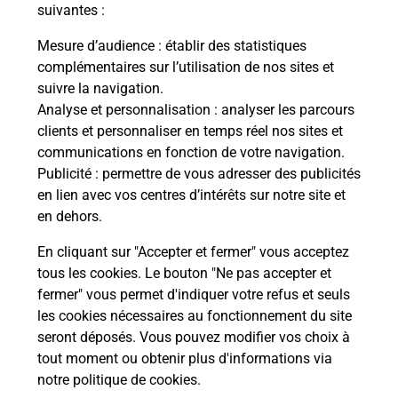
modification de livraison ?
suivantes :
Mesure d’audience
: établir des statistiques
complémentaires sur l’utilisation de nos sites et
Comment La Poste participe-t-elle
suivre la navigation.
à votre sécurité au quotidien ?
Analyse et personnalisation
: analyser les parcours
clients et personnaliser en temps réel nos sites et
communications en fonction de votre navigation.
Puis-je passer mon code de la route
Publicité
: permettre de vous adresser des publicités
avec La Poste et sous quelles
en lien avec vos centres d’intérêts sur notre site et
conditions ?
en dehors.
En cliquant sur "Accepter et fermer" vous acceptez
tous les cookies. Le bouton "Ne pas accepter et
fermer" vous permet d'indiquer votre refus et seuls
Localiser
Liste
Aveyron
TOURNEMIRE
les cookies nécessaires au fonctionnement du site
seront déposés. Vous pouvez modifier vos choix à
tout moment ou obtenir plus d'informations via
notre politique de cookies
.