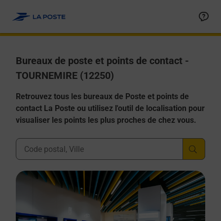
Allez au contenu
Afficher ou masquer la réponse
Afficher ou masquer la réponse
Afficher ou masquer la réponse
Afficher ou masquer la réponse
Afficher ou masquer la réponse
Bureaux de poste et points de contact -
TOURNEMIRE (12250)
Retrouvez tous les bureaux de Poste et points de
contact La Poste ou utilisez l'outil de localisation pour
visualiser les points les plus proches de chez vous.
Ville, Département, Code Postal