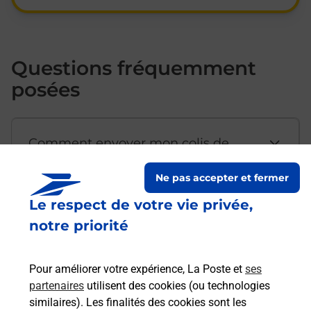
Questions fréquemment
posées
Comment envoyer mon colis de
chez moi ?
Ne pas accepter et fermer
Le respect de votre vie privée,
Est-il possible d’acheter un
notre priorité
emballage directement depuis un
bureau de Poste ?
Pour améliorer votre expérience, La Poste et
ses
partenaires
utilisent des cookies (ou technologies
Comment demander une
similaires). Les finalités des cookies sont les