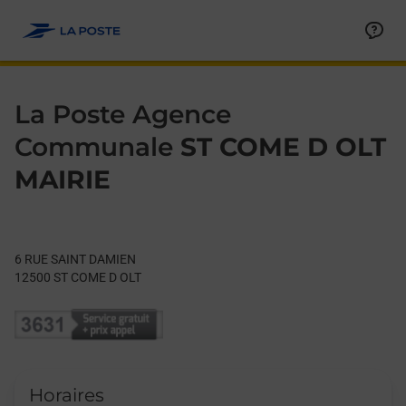
Le lien s'ouvre dans un nouvel onglet
Allez au contenu
Day of the Week
Get directions to La Poste Agence Communale at 6 RUE SAIN
Hours
La Poste Agence
Communale
ST COME D OLT
MAIRIE
6 RUE SAINT DAMIEN
12500
ST COME D OLT
Horaires