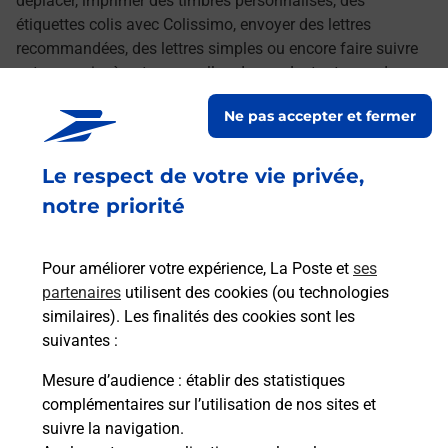
déplacer, imprimer des timbres personnalisés, des
étiquettes colis avec Colissimo, envoyer des lettres
recommandées, des lettres simples ou encore faire suivre
votre courrier à votre nouvelle adresse. Le tout quand vous
voulez, où vous voulez.
Ne pas accepter et fermer
Découvrez toutes les offres et services en ligne de
Le respect de votre vie privée,
La Poste
notre priorité
Pour améliorer votre expérience, La Poste et
ses
partenaires
utilisent des cookies (ou technologies
similaires). Les finalités des cookies sont les
suivantes :
Mesure d’audience
: établir des statistiques
complémentaires sur l’utilisation de nos sites et
suivre la navigation.