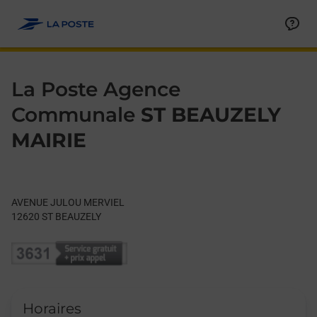
Le lien s'ouvre dans un nouvel onglet
Allez au contenu
Day of the Week
Get directions to La Poste Agence Communale at AVENUE JU
Hours
La Poste Agence
Communale
ST BEAUZELY
MAIRIE
AVENUE JULOU MERVIEL
12620
ST BEAUZELY
Horaires