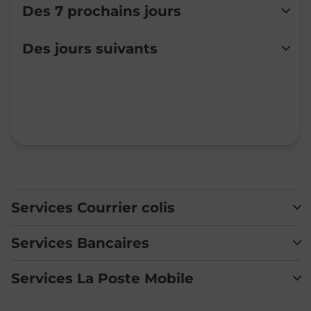
Des 7 prochains jours
Lundi
13:00
-
16:15
Des jours suivants
Mardi
13:00
-
16:15
Mercredi
Fermé
Jeudi
13:00
-
16:15
Vendredi
Fermé
Samedi
Fermé
Dimanche
Fermé
Services Courrier colis
Services Bancaires
Services La Poste Mobile