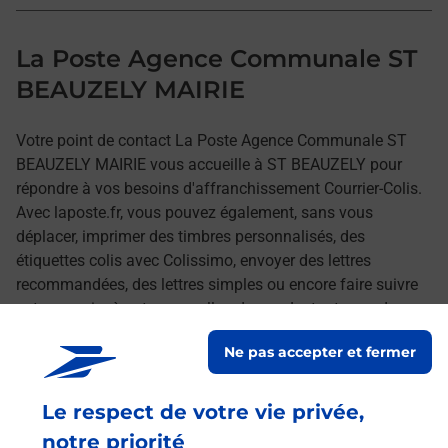
La Poste Agence Communale ST
BEAUZELY MAIRIE
Votre point de contact La Poste Agence Communale ST
BEAUZELY MAIRIE vous accueille à ST BEAUZELY pour
répondre à vos besoins d'affranchissement Courrier-Colis.
Avec laposte.fr, vous pouvez également, sans vous
déplacer, imprimer des timbres personnalisés, des
étiquettes colis avec Colissimo, envoyer des lettres
recommandées, des lettres simples ou encore faire suivre
votre courrier à votre nouvelle adresse. Le tout quand vous
voulez, où vous voulez.
Ne pas accepter et fermer
Découvrez toutes les offres et services en ligne de
Le respect de votre vie privée,
La Poste
notre priorité