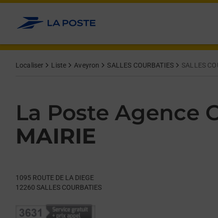
Le lien s'ouvre dans un nouvel onglet
Allez au contenu
Day of the Week
Get directions to La Poste Agence Communale at 1095 ROUT
Hours
Localiser
Liste
Aveyron
SALLES COURBATIES
SALLES CO
La Poste Agence
MAIRIE
1095 ROUTE DE LA DIEGE
12260
SALLES COURBATIES