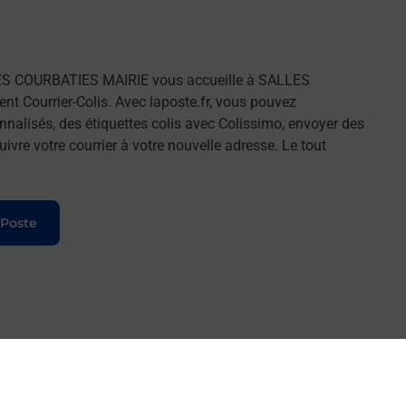
ES COURBATIES MAIRIE vous accueille à SALLES
 Courrier-Colis. Avec laposte.fr, vous pouvez
nalisés, des étiquettes colis avec Colissimo, envoyer des
ivre votre courrier à votre nouvelle adresse. Le tout
 Poste