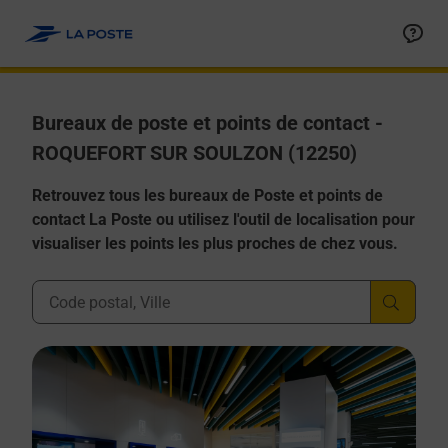
Allez au contenu
Afficher ou masquer la réponse
Afficher ou masquer la réponse
Afficher ou masquer la réponse
Afficher ou masquer la réponse
Afficher ou masquer la réponse
Bureaux de poste et points de contact -
ROQUEFORT SUR SOULZON (12250)
Retrouvez tous les bureaux de Poste et points de
contact La Poste ou utilisez l'outil de localisation pour
visualiser les points les plus proches de chez vous.
Ville, Département, Code Postal