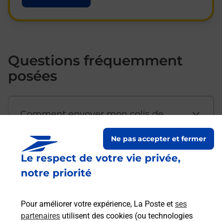
Questions fréquemment
posées
Comment envoyer mon colis de
chez moi ?
Ne pas accepter et fermer
Le respect de votre vie privée,
Est-il possible d’acheter un
notre priorité
emballage directement depuis un
bureau de Poste ?
Pour améliorer votre expérience, La Poste et
ses
partenaires
utilisent des cookies (ou technologies