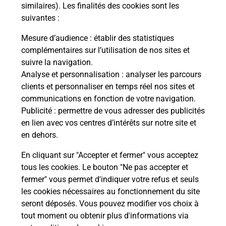
Comment demander une
similaires). Les finalités des cookies sont les
modification de livraison ?
suivantes :
Mesure d’audience
: établir des statistiques
complémentaires sur l’utilisation de nos sites et
Comment La Poste participe-t-elle
suivre la navigation.
à votre sécurité au quotidien ?
Analyse et personnalisation
: analyser les parcours
clients et personnaliser en temps réel nos sites et
communications en fonction de votre navigation.
Puis-je passer mon code de la route
Publicité
: permettre de vous adresser des publicités
avec La Poste et sous quelles
en lien avec vos centres d’intérêts sur notre site et
conditions ?
en dehors.
En cliquant sur "Accepter et fermer" vous acceptez
tous les cookies. Le bouton "Ne pas accepter et
fermer" vous permet d'indiquer votre refus et seuls
Localiser
Liste
Aveyron
ROQUEFORT SUR SOULZON
les cookies nécessaires au fonctionnement du site
seront déposés. Vous pouvez modifier vos choix à
tout moment ou obtenir plus d'informations via