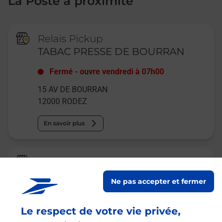
La Poste à proximité
Relais Pickup
TABAC PRESSE DE BOURRAN
Fermé
-
ouvre vendredi à
07h00
15 AV DE BOURRAN
12000
RODEZ
En savoir plus
La Poste
RODEZ BOURRAN
Ne pas accepter et fermer
Fermé
-
ouvre vendredi à
09h00
Le respect de votre vie privée,
21 AVENUE JEAN MONNET