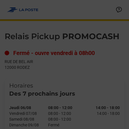
Le lien s'ouvre dans un nouvel onglet
Allez au contenu
Day of the Week
Get directions to Relais Pickup at RUE DE BEL AIR RODEZ,
Hours
Relais Pickup
PROMOCASH
Fermé
-
ouvre vendredi à
08h00
RUE DE BEL AIR
12000
RODEZ
Horaires
Des 7 prochains jours
Jeudi 06/08
08:00
-
12:00
14:00
-
18:00
Vendredi 07/08
08:00
-
12:00
14:00
-
18:00
Samedi 08/08
08:00
-
12:00
Dimanche 09/08
Fermé