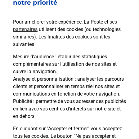
IMMEUBLE ATHENA QUARTIER BOURRAN
notre priorité
12000
RODEZ
Pour améliorer votre expérience, La Poste et
ses
En savoir plus
partenaires
utilisent des cookies (ou technologies
similaires). Les finalités des cookies sont les
Malin !
suivantes :
Mesure d’audience
: établir des statistiques
La Poste
complémentaires sur l’utilisation de nos sites et
en ligne
suivre la navigation.
Analyse et personnalisation
: analyser les parcours
Ouvert 24h/24
clients et personnaliser en temps réel nos sites et
communications en fonction de votre navigation.
En savoir plus
Publicité
: permettre de vous adresser des publicités
en lien avec vos centres d’intérêts sur notre site et
en dehors.
Recherchez un autre point de contact
En cliquant sur "Accepter et fermer" vous acceptez
tous les cookies. Le bouton "Ne pas accepter et