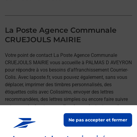
La Poste Agence Communale
CRUEJOULS MAIRIE
Votre point de contact La Poste Agence Communale
CRUEJOULS MAIRIE vous accueille à PALMAS D AVEYRON
pour répondre à vos besoins d'affranchissement Courrier-
Colis. Avec laposte.fr, vous pouvez également, sans vous
déplacer, imprimer des timbres personnalisés, des
étiquettes colis avec Colissimo, envoyer des lettres
recommandées, des lettres simples ou encore faire suivre
votre courrier à votre nouvelle adresse. Le tout quand vous
voulez, où vous voulez.
Ne pas accepter et fermer
Découvrez toutes les offres et services en ligne de