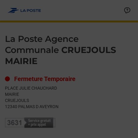
Le lien s'ouvre dans un nouvel onglet
Allez au contenu
Day of the Week
Get directions to La Poste Agence Communale at PLACE JU
Hours
La Poste Agence
Communale
CRUEJOULS
MAIRIE
Fermeture Temporaire
PLACE JULIE CHAUCHARD
MAIRIE
CRUEJOULS
12340
PALMAS D AVEYRON