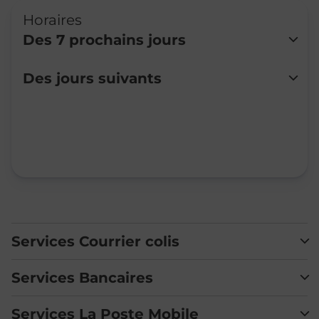
Horaires
Des 7 prochains jours
Lundi
Fermé
Des jours suivants
Mardi
Fermé
Mercredi
Fermé
Jeudi
Fermé
Vendredi
Fermé
Samedi
Fermé
Dimanche
Fermé
Services Courrier colis
Services Bancaires
Services La Poste Mobile