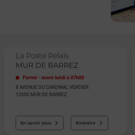
Le lien s'ouvre dans un nouvel onglet
L
La Poste Relais
MUR DE BARREZ
Fermé
-
ouvre lundi à
07h00
8 AVENUE DU CARDINAL VERDIER
12600
MUR DE BARREZ
En savoir plus
Itinéraire