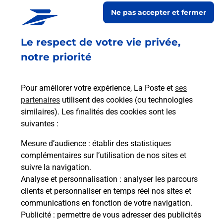
AGEN D AVEYRON MAIRIE
Ne pas accepter et fermer
Fermé
-
jusqu'à
08h00
Le respect de votre vie privée,
PLACE MARC ROBERT
12630
AGEN D AVEYRON
notre priorité
En savoir plus
Pour améliorer votre expérience, La Poste et
ses
partenaires
utilisent des cookies (ou technologies
Malin !
similaires). Les finalités des cookies sont les
suivantes :
La Poste
Mesure d’audience
: établir des statistiques
en ligne
complémentaires sur l’utilisation de nos sites et
suivre la navigation.
Ouvert 24h/24
Analyse et personnalisation
: analyser les parcours
clients et personnaliser en temps réel nos sites et
En savoir plus
communications en fonction de votre navigation.
Publicité
: permettre de vous adresser des publicités