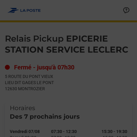
Le lien s'ouvre dans un nouvel onglet
Allez au contenu
Day of the Week
Get directions to Relais Pickup at 5 ROUTE DU PONT VIEUX M
Hours
Relais Pickup
EPICERIE
STATION SERVICE LECLERC
Fermé
-
jusqu'à
07h30
5 ROUTE DU PONT VIEUX
LIEU DIT GAGES LE PONT
12630
MONTROZIER
Horaires
Des 7 prochains jours
Vendredi 07/08
07:30
-
12:30
15:30
-
19:30