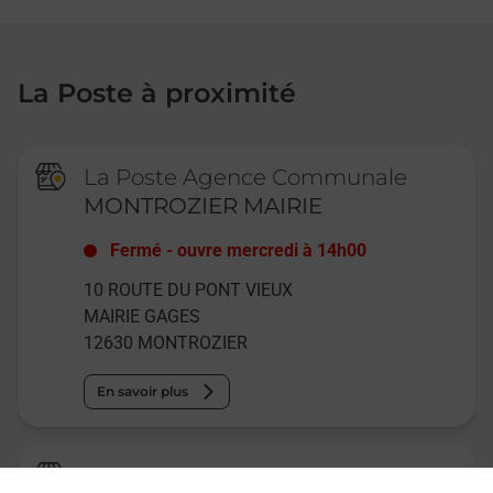
La Poste à proximité
La Poste Agence Communale
MONTROZIER MAIRIE
Fermé
-
ouvre mercredi à
14h00
10 ROUTE DU PONT VIEUX
MAIRIE GAGES
12630
MONTROZIER
En savoir plus
La Poste Agence Communale