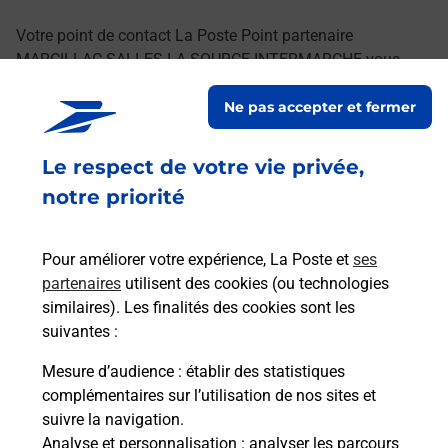
Votre point de contact La Poste Point partenaire
MARCILLAC SALLES LA SOURCE INTERMARCHE vous
accueille à MARCILLAC VALLON pour répondre à vos
Ne pas accepter et fermer
besoins d'affranchissement Courrier-Colis.
Le respect de votre vie privée,
Retrouvez toutes nos offres en ligne sur notre site
notre priorité
Pour améliorer votre expérience, La Poste et
ses
partenaires
utilisent des cookies (ou technologies
similaires). Les finalités des cookies sont les
suivantes :
Mesure d’audience
: établir des statistiques
complémentaires sur l’utilisation de nos sites et
suivre la navigation.
Analyse et personnalisation
: analyser les parcours