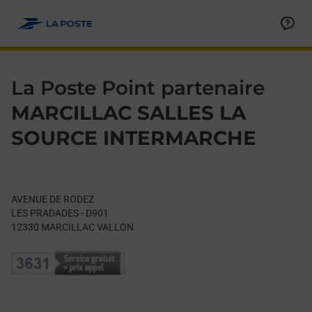
Le lien s'ouvre dans un nouvel onglet
Allez au contenu
Day of the Week
Get directions to La Poste Point partenaire at AVENUE DE R
Hours
La Poste Point partenaire
MARCILLAC SALLES LA
SOURCE INTERMARCHE
AVENUE DE RODEZ
LES PRADADES - D901
12330
MARCILLAC VALLON