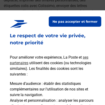
déplacer, imprimer des timbres personnalisés, des
étiquettes colis avec Colissimo, envoyer des lettres
recommandées, des lettres simples ou encore faire suivre
votre courrier à votre nouvelle adresse. Le tout quand vous
Ne pas accepter et fermer
voulez, où vous voulez.
Le respect de votre vie privée,
Découvrez toutes les offres et services en ligne de
La Poste
notre priorité
Pour améliorer votre expérience, La Poste et
ses
partenaires
utilisent des cookies (ou technologies
similaires). Les finalités des cookies sont les
suivantes :
Mesure d’audience
: établir des statistiques
complémentaires sur l’utilisation de nos sites et
suivre la navigation.
Analyse et personnalisation
: analyser les parcours