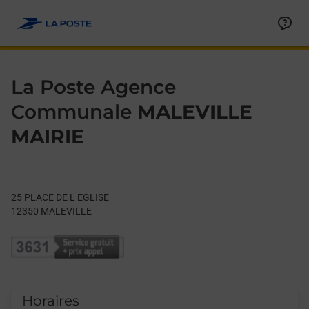
Le lien s'ouvre dans un nouvel onglet
Allez au contenu
Day of the Week
Get directions to La Poste Agence Communale at 25 PLACE DE
Hours
La Poste Agence
Communale
MALEVILLE
MAIRIE
25 PLACE DE L EGLISE
12350
MALEVILLE
Horaires