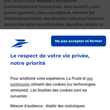
BAS SEGALA pour répondre à vos besoins
d'affranchissement Courrier-Colis. Avec laposte.fr, vous
pouvez également, sans vous déplacer, imprimer des
timbres personnalisés, des étiquettes colis avec Colissimo,
envoyer des lettres recommandées, des lettres simples ou
encore faire suivre votre courrier à votre nouvelle adresse.
Le tout quand vous voulez, où vous voulez.
Ne pas accepter et fermer
Découvrez toutes les offres et services en ligne de
Le respect de votre vie privée,
La Poste
notre priorité
Pour améliorer votre expérience, La Poste et
ses
partenaires
utilisent des cookies (ou technologies
similaires). Les finalités des cookies sont les
suivantes :
Mesure d’audience
: établir des statistiques