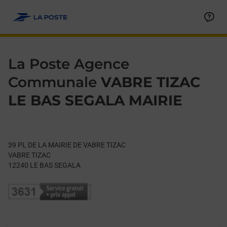
Le lien s'ouvre dans un nouvel onglet
Allez au contenu
Day of the Week
Get directions to La Poste Agence Communale at 39 PL DE L
Hours
La Poste Agence
Communale
VABRE TIZAC
LE BAS SEGALA MAIRIE
39 PL DE LA MAIRIE DE VABRE TIZAC
VABRE TIZAC
12240
LE BAS SEGALA