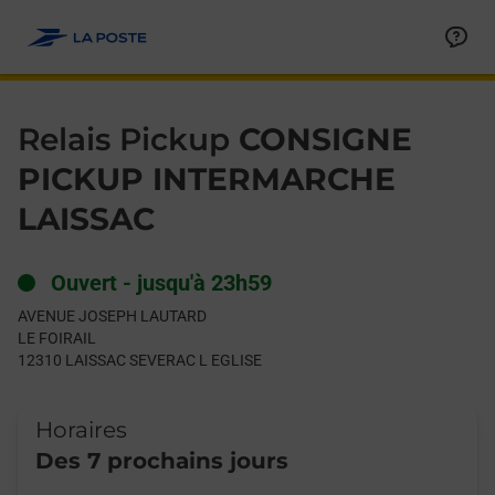
Le lien s'ouvre dans un nouvel onglet
Allez au contenu
Day of the Week
Get directions to Relais Pickup at AVENUE JOSEPH LAUTARD 
Hours
Relais Pickup
CONSIGNE
PICKUP INTERMARCHE
LAISSAC
Ouvert
-
jusqu'à
23h59
AVENUE JOSEPH LAUTARD
LE FOIRAIL
12310
LAISSAC SEVERAC L EGLISE
Horaires
Des 7 prochains jours