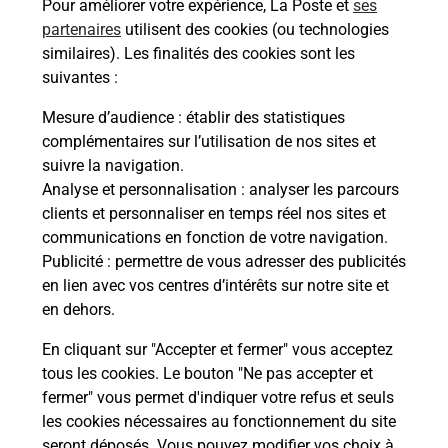
Pour améliorer votre expérience, La Poste et
ses
partenaires
utilisent des cookies (ou technologies
Malin !
similaires). Les finalités des cookies sont les
suivantes :
La Poste
Mesure d’audience
: établir des statistiques
en ligne
complémentaires sur l’utilisation de nos sites et
suivre la navigation.
Ouvert 24h/24
Analyse et personnalisation
: analyser les parcours
clients et personnaliser en temps réel nos sites et
En savoir plus
communications en fonction de votre navigation.
Publicité
: permettre de vous adresser des publicités
en lien avec vos centres d’intérêts sur notre site et
Recherchez un autre point de contact
en dehors.
En cliquant sur "Accepter et fermer" vous acceptez
tous les cookies. Le bouton "Ne pas accepter et
Localiser
Liste
Aveyron
LAISSAC SEVERAC L EGLISE
fermer" vous permet d'indiquer votre refus et seuls
CONSIGNE PICKUP INTERMARCHE LAISSAC
les cookies nécessaires au fonctionnement du site
seront déposés. Vous pouvez modifier vos choix à