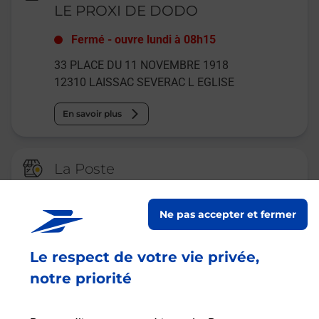
LE PROXI DE DODO
Fermé
-
ouvre lundi à
08h15
33 PLACE DU 11 NOVEMBRE 1918
12310
LAISSAC SEVERAC L EGLISE
En savoir plus
La Poste
LAISSAC
Ne pas accepter et fermer
Fermeture Temporaire
AVENUE DE SEVERAC
Le respect de votre vie privée,
LAISSAC
12310
LAISSAC SEVERAC L EGLISE
notre priorité
En savoir plus