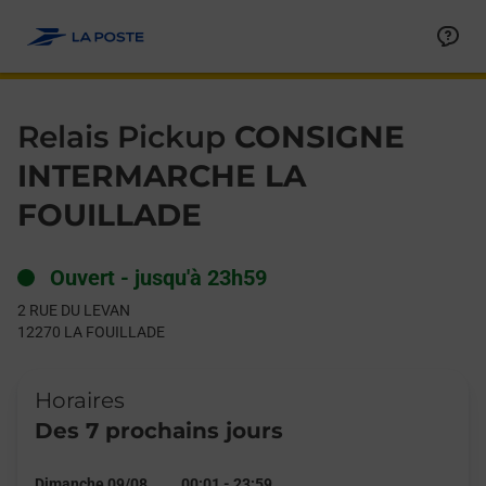
Le lien s'ouvre dans un nouvel onglet
Allez au contenu
Day of the Week
Get directions to Relais Pickup at 2 RUE DU LEVAN LA FOUILLA
Hours
Relais Pickup
CONSIGNE
INTERMARCHE LA
FOUILLADE
Ouvert
-
jusqu'à
23h59
2 RUE DU LEVAN
12270
LA FOUILLADE
Horaires
Des 7 prochains jours
Dimanche 09/08
00:01
-
23:59