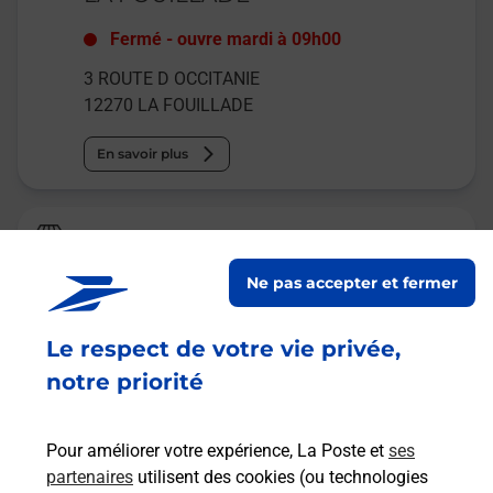
Fermé
-
ouvre mardi à
09h00
3 ROUTE D OCCITANIE
12270
LA FOUILLADE
En savoir plus
La Poste Agence Communale
MONTEILS MAIRIE
Ne pas accepter et fermer
Fermé
-
ouvre lundi à
09h00
Le respect de votre vie privée,
138 RUE DU GABAS
12200
MONTEILS
notre priorité
En savoir plus
Pour améliorer votre expérience, La Poste et
ses
partenaires
utilisent des cookies (ou technologies