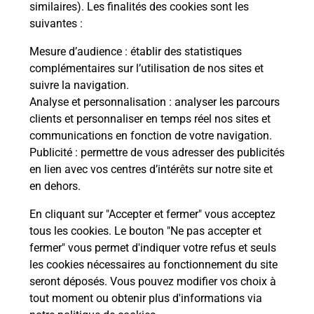
Malin !
similaires). Les finalités des cookies sont les
suivantes :
La Poste
Mesure d’audience
: établir des statistiques
en ligne
complémentaires sur l’utilisation de nos sites et
suivre la navigation.
Ouvert 24h/24
Analyse et personnalisation
: analyser les parcours
clients et personnaliser en temps réel nos sites et
En savoir plus
communications en fonction de votre navigation.
Publicité
: permettre de vous adresser des publicités
en lien avec vos centres d’intérêts sur notre site et
Recherchez un autre point de contact
en dehors.
En cliquant sur "Accepter et fermer" vous acceptez
tous les cookies. Le bouton "Ne pas accepter et
Localiser
Liste
Aveyron
LA FOUILLADE
fermer" vous permet d'indiquer votre refus et seuls
CONSIGNE INTERMARCHE LA FOUILLADE
les cookies nécessaires au fonctionnement du site
seront déposés. Vous pouvez modifier vos choix à
tout moment ou obtenir plus d'informations via