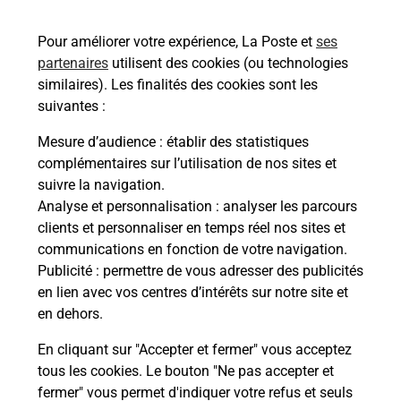
Vous souhaitez envoyer un colis depuis : LA
CAVALERIE (12230) ? Découvrez toutes les
Pour améliorer votre expérience, La Poste et
ses
solutions proposées par La Poste.
partenaires
utilisent des cookies (ou technologies
similaires). Les finalités des cookies sont les
En savoir plus
suivantes :
En savoir plus
Mesure d’audience
: établir des statistiques
complémentaires sur l’utilisation de nos sites et
Souscrire à la téléassistance
suivre la navigation.
Analyse et personnalisation
: analyser les parcours
Besoin d’un système de téléassistance à l’intérieur
clients et personnaliser en temps réel nos sites et
et/ou à l’extérieur de votre domicile ? Découvrez
communications en fonction de votre navigation.
les offres téléalarme dans votre bureau de Poste à
Publicité
: permettre de vous adresser des publicités
LA CAVALERIE.
en lien avec vos centres d’intérêts sur notre site et
en dehors.
En savoir plus
En cliquant sur "Accepter et fermer" vous acceptez
tous les cookies. Le bouton "Ne pas accepter et
fermer" vous permet d'indiquer votre refus et seuls