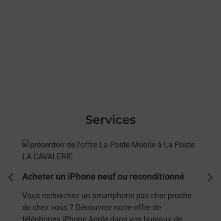
Services
En savoir plus
Acheter un iPhone neuf ou reconditionné
dent
sui
Vous recherchez un smartphone pas cher proche
de chez vous ? Découvrez notre offre de
téléphones iPhone Apple dans vos bureaux de