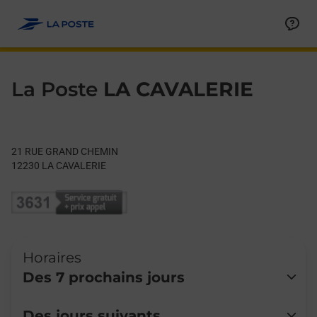
Le lien s'ouvre dans un nouvel onglet
Allez au contenu
Day of the Week
Get directions to La Poste at 21 RUE GRAND CHEMIN LA CAVAL
Hours
La Poste
LA CAVALERIE
21 RUE GRAND CHEMIN
12230
LA CAVALERIE
Horaires
Des 7 prochains jours
Lundi
Fermé
Des jours suivants