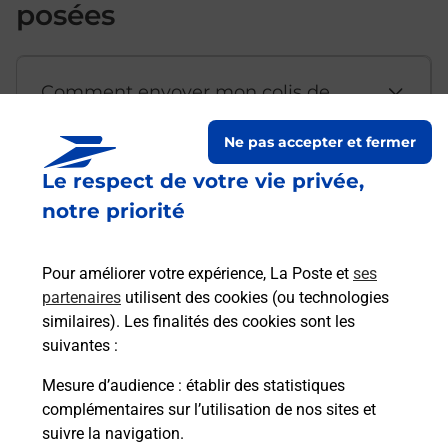
posées
Comment envoyer mon colis de
chez moi ?
Ne pas accepter et fermer
Le respect de votre vie privée,
Est-il possible d’acheter un
notre priorité
emballage directement depuis un
bureau de Poste ?
Pour améliorer votre expérience, La Poste et
ses
partenaires
utilisent des cookies (ou technologies
Comment demander une
similaires). Les finalités des cookies sont les
modification de livraison ?
suivantes :
Mesure d’audience
: établir des statistiques
complémentaires sur l’utilisation de nos sites et
Comment La Poste participe-t-elle
suivre la navigation.