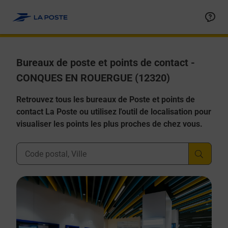
Allez au contenu
Afficher ou masquer la réponse
Afficher ou masquer la réponse
Afficher ou masquer la réponse
Afficher ou masquer la réponse
Afficher ou masquer la réponse
Bureaux de poste et points de contact -
CONQUES EN ROUERGUE (12320)
Retrouvez tous les bureaux de Poste et points de
contact La Poste ou utilisez l'outil de localisation pour
visualiser les points les plus proches de chez vous.
Ville, Département, Code Postal