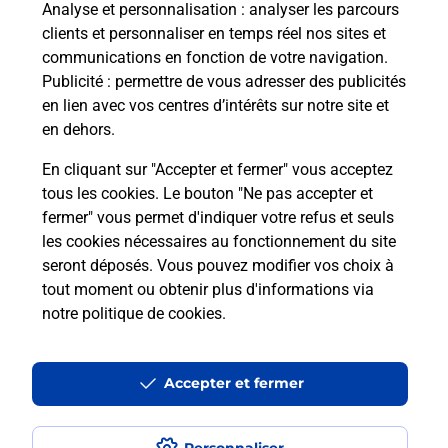
à votre sécurité au quotidien ?
Analyse et personnalisation
: analyser les parcours
clients et personnaliser en temps réel nos sites et
communications en fonction de votre navigation.
Puis-je passer mon code de la route
Publicité
: permettre de vous adresser des publicités
avec La Poste et sous quelles
en lien avec vos centres d’intérêts sur notre site et
conditions ?
en dehors.
En cliquant sur "Accepter et fermer" vous acceptez
tous les cookies. Le bouton "Ne pas accepter et
fermer" vous permet d'indiquer votre refus et seuls
Localiser
Liste
Aveyron
CONQUES EN ROUERGUE
les cookies nécessaires au fonctionnement du site
seront déposés. Vous pouvez modifier vos choix à
tout moment ou obtenir plus d'informations via
notre politique de cookies
.
Plan du site
Accessibilité : partiellement conforme
Accepter et fermer
Conditions contractuelles