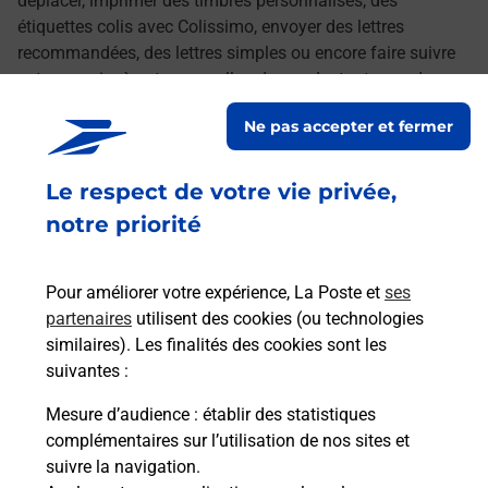
déplacer, imprimer des timbres personnalisés, des
étiquettes colis avec Colissimo, envoyer des lettres
recommandées, des lettres simples ou encore faire suivre
votre courrier à votre nouvelle adresse. Le tout quand vous
voulez, où vous voulez.
Ne pas accepter et fermer
Découvrez toutes les offres et services en ligne de
Le respect de votre vie privée,
La Poste
notre priorité
Pour améliorer votre expérience, La Poste et
ses
partenaires
utilisent des cookies (ou technologies
similaires). Les finalités des cookies sont les
suivantes :
Mesure d’audience
: établir des statistiques
complémentaires sur l’utilisation de nos sites et
suivre la navigation.