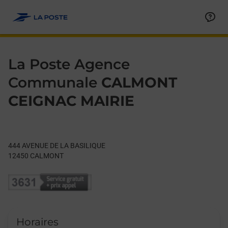
Le lien s'ouvre dans un nouvel onglet
Allez au contenu
Day of the Week
Get directions to La Poste Agence Communale at 444 AVENU
Hours
La Poste Agence
Communale
CALMONT
CEIGNAC MAIRIE
444 AVENUE DE LA BASILIQUE
12450
CALMONT
Horaires