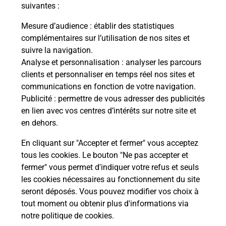
modification de livraison ?
suivantes :
Mesure d’audience
: établir des statistiques
complémentaires sur l’utilisation de nos sites et
Comment La Poste participe-t-elle
suivre la navigation.
à votre sécurité au quotidien ?
Analyse et personnalisation
: analyser les parcours
clients et personnaliser en temps réel nos sites et
communications en fonction de votre navigation.
Puis-je passer mon code de la route
Publicité
: permettre de vous adresser des publicités
avec La Poste et sous quelles
en lien avec vos centres d’intérêts sur notre site et
conditions ?
en dehors.
En cliquant sur "Accepter et fermer" vous acceptez
tous les cookies. Le bouton "Ne pas accepter et
fermer" vous permet d'indiquer votre refus et seuls
Localiser
Liste
Aveyron
BERTHOLENE
les cookies nécessaires au fonctionnement du site
seront déposés. Vous pouvez modifier vos choix à
tout moment ou obtenir plus d'informations via
notre politique de cookies
.