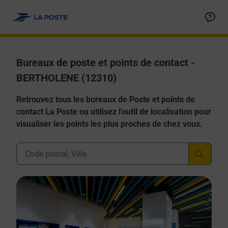
Allez au contenu
Afficher ou masquer la réponse
Afficher ou masquer la réponse
Afficher ou masquer la réponse
Afficher ou masquer la réponse
Afficher ou masquer la réponse
Bureaux de poste et points de contact -
BERTHOLENE (12310)
Retrouvez tous les bureaux de Poste et points de
contact La Poste ou utilisez l'outil de localisation pour
visualiser les points les plus proches de chez vous.
Ville, Département, Code Postal