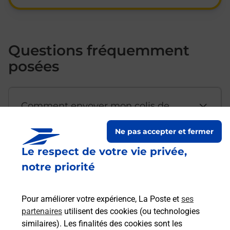
Questions fréquemment
posées
Comment envoyer mon colis de
chez moi ?
Ne pas accepter et fermer
Le respect de votre vie privée,
Est-il possible d’acheter un
notre priorité
emballage directement depuis un
bureau de Poste ?
Pour améliorer votre expérience, La Poste et
ses
partenaires
utilisent des cookies (ou technologies
Comment demander une
similaires). Les finalités des cookies sont les