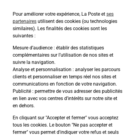
Vous souhaitez envoyer un colis depuis :
AGUESSAC (12520) ? Découvrez toutes les
Pour améliorer votre expérience, La Poste et
ses
solutions proposées par La Poste.
partenaires
utilisent des cookies (ou technologies
similaires). Les finalités des cookies sont les
En savoir plus
suivantes :
En savoir plus
Mesure d’audience
: établir des statistiques
complémentaires sur l’utilisation de nos sites et
Souscrire à la téléassistance
suivre la navigation.
Analyse et personnalisation
: analyser les parcours
Besoin d’un système de téléassistance à l’intérieur
clients et personnaliser en temps réel nos sites et
et/ou à l’extérieur de votre domicile ? Découvrez
communications en fonction de votre navigation.
les offres téléalarme dans votre bureau de Poste à
Publicité
: permettre de vous adresser des publicités
AGUESSAC.
en lien avec vos centres d’intérêts sur notre site et
en dehors.
En savoir plus
En cliquant sur "Accepter et fermer" vous acceptez
tous les cookies. Le bouton "Ne pas accepter et
fermer" vous permet d'indiquer votre refus et seuls