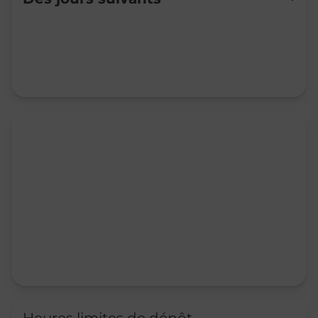
Mardi
09:00
-
10:30
14:15
-
16:00
Mercredi
09:00
-
10:30
14:15
-
16:00
Jeudi
09:00
-
10:30
14:15
-
16:00
Vendredi
09:00
-
10:30
14:15
-
16:00
Samedi
Fermé
Dimanche
Fermé