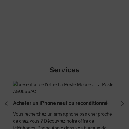
Services
En savoir plus
Acheter un iPhone neuf ou reconditionné
dent
sui
Vous recherchez un smartphone pas cher proche
de chez vous ? Découvrez notre offre de
téléphones iPhone Apple dans vos bureaux de