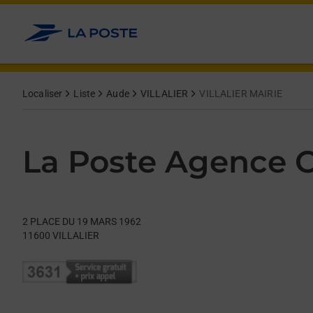
Le lien s'ouvre dans un nouvel onglet
Allez au contenu
Day of the Week
Get directions to La Poste Agence Communale at 2 PLACE DU 
Hours
Localiser
Liste
Aude
VILLALIER
VILLALIER MAIRIE
La Poste Agence
2 PLACE DU 19 MARS 1962
11600
VILLALIER