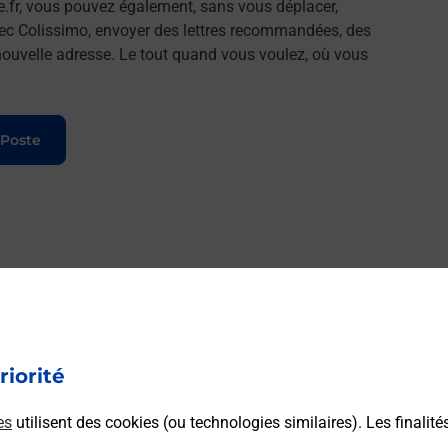
e.fr, vous pouvez également, sans vous déplacer,
vec Colissimo, envoyer des lettres recommandées, des
e nouvelle adresse. Le tout quand vous voulez, où vous
 Poste
riorité
es
utilisent des cookies (ou technologies similaires). Les finalité