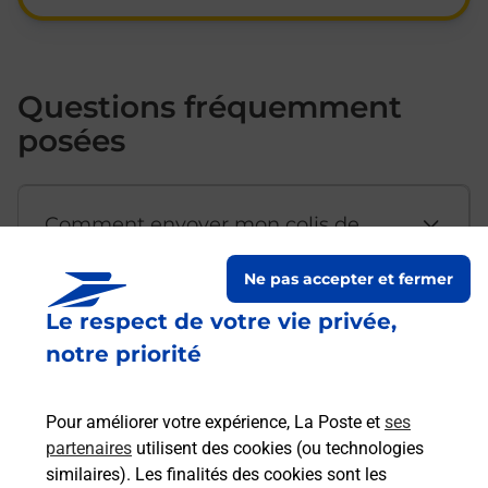
Questions fréquemment
posées
Comment envoyer mon colis de
chez moi ?
Ne pas accepter et fermer
Le respect de votre vie privée,
Est-il possible d’acheter un
notre priorité
emballage directement depuis un
bureau de Poste ?
Pour améliorer votre expérience, La Poste et
ses
partenaires
utilisent des cookies (ou technologies
Comment demander une
similaires). Les finalités des cookies sont les