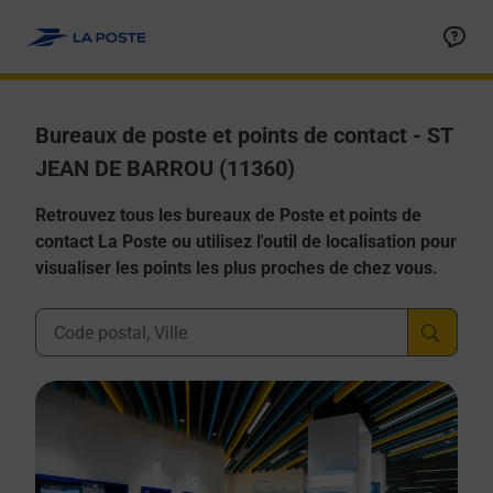
Allez au contenu
Afficher ou masquer la réponse
Afficher ou masquer la réponse
Afficher ou masquer la réponse
Afficher ou masquer la réponse
Afficher ou masquer la réponse
Bureaux de poste et points de contact - ST
JEAN DE BARROU (11360)
Retrouvez tous les bureaux de Poste et points de
contact La Poste ou utilisez l'outil de localisation pour
visualiser les points les plus proches de chez vous.
Ville, Département, Code Postal