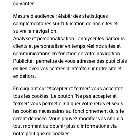
modification de livraison ?
suivantes :
Mesure d’audience
: établir des statistiques
complémentaires sur l’utilisation de nos sites et
Comment La Poste participe-t-elle
suivre la navigation.
à votre sécurité au quotidien ?
Analyse et personnalisation
: analyser les parcours
clients et personnaliser en temps réel nos sites et
communications en fonction de votre navigation.
Puis-je passer mon code de la route
Publicité
: permettre de vous adresser des publicités
avec La Poste et sous quelles
en lien avec vos centres d’intérêts sur notre site et
conditions ?
en dehors.
En cliquant sur "Accepter et fermer" vous acceptez
tous les cookies. Le bouton "Ne pas accepter et
fermer" vous permet d'indiquer votre refus et seuls
Localiser
Liste
Aude
ST JEAN DE BARROU
les cookies nécessaires au fonctionnement du site
seront déposés. Vous pouvez modifier vos choix à
tout moment ou obtenir plus d'informations via
notre politique de cookies
.