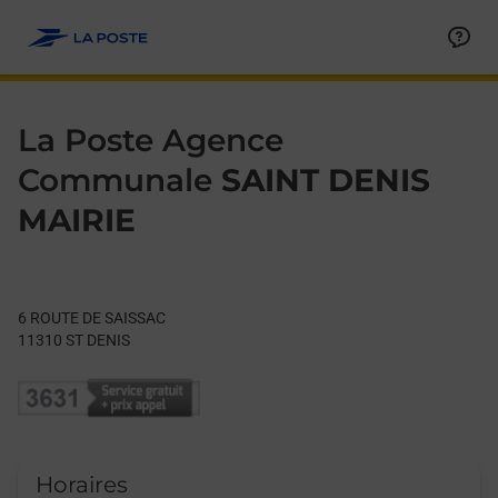
Le lien s'ouvre dans un nouvel onglet
Allez au contenu
Day of the Week
Get directions to La Poste Agence Communale at 6 ROUTE DE 
Hours
La Poste Agence
Communale
SAINT DENIS
MAIRIE
6 ROUTE DE SAISSAC
11310
ST DENIS
Horaires