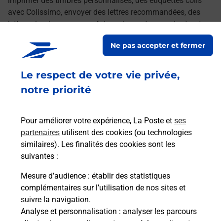
imprimer des timbres personnalisés, des étiquettes colis
avec Colissimo, envoyer des lettres recommandées, des
lettres simples ou encore faire suivre votre courrier à votre
nouvelle adresse. Le tout quand vous voulez, où vous
Ne pas accepter et fermer
voulez.
Le respect de votre vie privée,
Découvrez toutes les offres et services en ligne de
La Poste
notre priorité
Pour améliorer votre expérience, La Poste et
ses
partenaires
utilisent des cookies (ou technologies
similaires). Les finalités des cookies sont les
suivantes :
Mesure d’audience
: établir des statistiques
complémentaires sur l’utilisation de nos sites et
suivre la navigation.
Analyse et personnalisation
: analyser les parcours