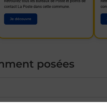
Retrouvez tous les bureaux de Poste et points de
Ret
contact La Poste dans cette commune.
con
Je découvre
mment posées
ectement depuis un bureau de Poste ?