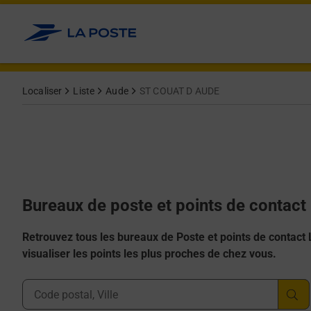
Allez au contenu
Afficher ou masquer la réponse
Afficher ou masquer la réponse
Afficher ou masquer la réponse
Afficher ou masquer la réponse
Afficher ou masquer la réponse
Localiser
Liste
Aude
ST COUAT D AUDE
Bureaux de poste et points de contac
Retrouvez tous les bureaux de Poste et points de contact La
visualiser les points les plus proches de chez vous.
Ville, Département, Code Postal