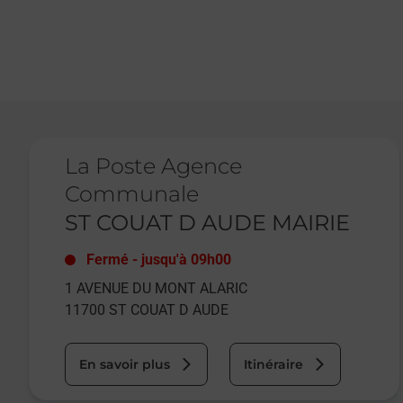
Le lien s'ouvre dans un nouvel onglet
La Poste Agence
Communale
ST COUAT D AUDE MAIRIE
Fermé
-
jusqu'à
09h00
1 AVENUE DU MONT ALARIC
11700
ST COUAT D AUDE
En savoir plus
Itinéraire