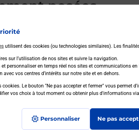
mment posées
riorité
d’alarme qu’est ce que c’est ?
es
utilisent des cookies (ou technologies similaires). Les finalité
es sur l’utilisation de nos sites et suivre la navigation.
sique ?
s et personnaliser en temps réel nos sites et communications en 
n avec vos centres d’intérêts sur notre site et en dehors.
ssique ?
s cookies. Le bouton "Ne pas accepter et fermer" vous permet d'i
fier vos choix à tout moment ou obtenir plus d'informations vi
Personnaliser
Ne pas accept
Accessibilité : partiellement conforme
Conditions contractuel