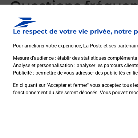
Questions fréque
Le respect de votre vie privée, notre p
La téléassistance classique avec médaillon 
Pour améliorer votre expérience, La Poste et
ses partenair
Mesure d’audience
: établir des statistiques complémentair
Comment fonctionne la téléassistance clas
Analyse et personnalisation
: analyser les parcours client
Publicité
: permettre de vous adresser des publicités en lie
Comment est installée la téléassistance cla
En cliquant sur "Accepter et fermer" vous acceptez tous le
fonctionnement du site seront déposés. Vous pouvez modi
Plan du site