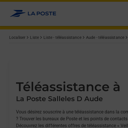
Allez au contenu
Afficher ou masquer la réponse
Afficher ou masquer la réponse
Afficher ou masquer la réponse
Localiser
Liste
Liste - téléassistance
Aude - téléassistance
Téléassistance à
La Poste Salleles D Aude
Vous désirez souscrire à une téléassistance dans la c
? Trouver les bureaux de Poste et les points de contacts
Découvrez les différentes offres de téléassistance « Vei