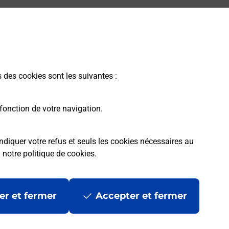
s des cookies sont les suivantes :
fonction de votre navigation.
ndiquer votre refus et seuls les cookies nécessaires au
a
notre politique de cookies
.
er et fermer
Accepter et fermer
les
Mentions légales
Données personnelles et cookies