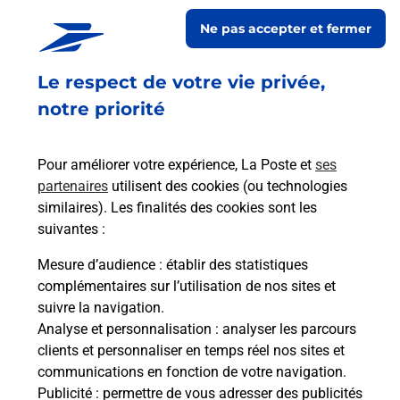
encore faire suivre votre courrier à votre nouvelle adresse.
Ne pas accepter et fermer
Le tout quand vous voulez, où vous voulez.
Le respect de votre vie privée,
Découvrez toutes les offres et services en ligne de
La Poste
notre priorité
Pour améliorer votre expérience, La Poste et
ses
partenaires
utilisent des cookies (ou technologies
similaires). Les finalités des cookies sont les
suivantes :
Mesure d’audience
: établir des statistiques
complémentaires sur l’utilisation de nos sites et
suivre la navigation.
Analyse et personnalisation
: analyser les parcours
clients et personnaliser en temps réel nos sites et
communications en fonction de votre navigation.
Publicité
: permettre de vous adresser des publicités