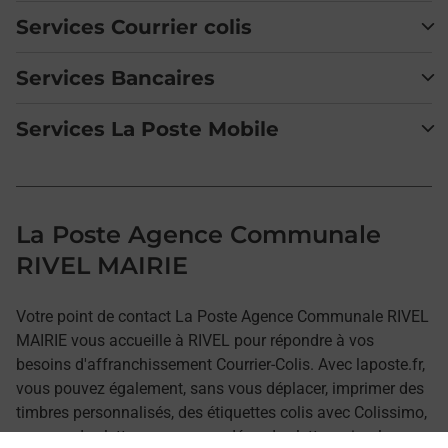
Services Courrier colis
Services Bancaires
Services La Poste Mobile
La Poste Agence Communale
RIVEL MAIRIE
Votre point de contact La Poste Agence Communale RIVEL
MAIRIE vous accueille à RIVEL pour répondre à vos
besoins d'affranchissement Courrier-Colis. Avec laposte.fr,
vous pouvez également, sans vous déplacer, imprimer des
timbres personnalisés, des étiquettes colis avec Colissimo,
envoyer des lettres recommandées, des lettres simples ou