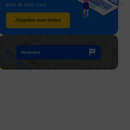
près de chez vous
J'imprime mon timbre
Itinéraire