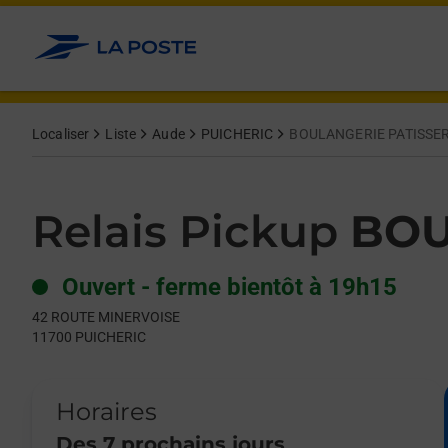
Le lien s'ouvre dans un nouvel onglet
Allez au contenu
Day of the Week
Get directions to Relais Pickup at 42 ROUTE MINERVOISE PUIC
Hours
Localiser
Liste
Aude
PUICHERIC
BOULANGERIE PATISSER
Relais Pickup
BOU
Ouvert
-
ferme bientôt à
19h15
42 ROUTE MINERVOISE
11700
PUICHERIC
Horaires
Des 7 prochains jours