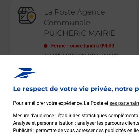
La Poste Agence
Communale
PUICHERIC MAIRIE
Fermé
-
ouvre lundi à
09h00
AVENUE FRANCOIS MITTERRAND
11700
PUICHERIC
Le respect de votre vie privée, notre p
En savoir plus
Pour améliorer votre expérience, La Poste et
ses partenair
Mesure d’audience
: établir des statistiques complémentair
Analyse et personnalisation
: analyser les parcours client
Publicité
: permettre de vous adresser des publicités en lie