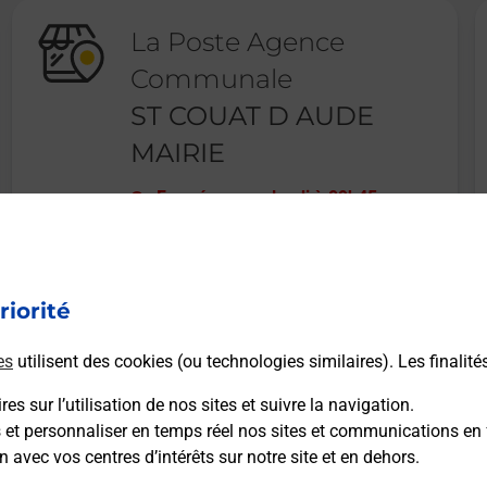
La Poste Agence
Communale
ST COUAT D AUDE
MAIRIE
Fermé
-
ouvre lundi à
09h45
1 AVENUE DU MONT ALARIC
11700
ST COUAT D AUDE
riorité
En savoir plus
es
utilisent des cookies (ou technologies similaires). Les finalité
es sur l’utilisation de nos sites et suivre la navigation.
s et personnaliser en temps réel nos sites et communications en 
n avec vos centres d’intérêts sur notre site et en dehors.
Recherchez un autre point de contact