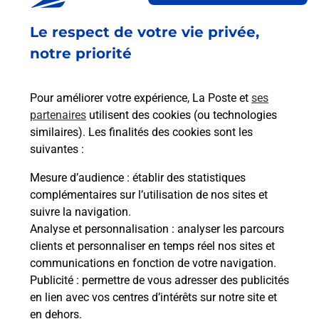
Le respect de votre vie privée,
Souscrire à la téléassistance
notre priorité
Besoin d’un système de téléassistance à l’intérieur
et/ou à l’extérieur de votre domicile ? Découvrez
Pour améliorer votre expérience, La Poste et
ses
les offres téléalarme dans votre bureau de Poste à
partenaires
utilisent des cookies (ou technologies
PORTEL DES CORBIERES.
similaires). Les finalités des cookies sont les
suivantes :
En savoir plus
Mesure d’audience
: établir des statistiques
En savoir plus
complémentaires sur l’utilisation de nos sites et
Envoyer un colis
suivre la navigation.
Analyse et personnalisation
: analyser les parcours
Vous souhaitez envoyer un colis depuis : PORTEL
clients et personnaliser en temps réel nos sites et
DES CORBIERES (11490) ? Découvrez toutes les
communications en fonction de votre navigation.
solutions proposées par La Poste.
Publicité
: permettre de vous adresser des publicités
en lien avec vos centres d’intérêts sur notre site et
En savoir plus
en dehors.