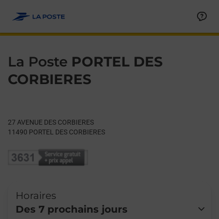
Le lien s'ouvre dans un nouvel onglet
Allez au contenu
Day of the Week
Get directions to La Poste at 27 AVENUE DES CORBIERES POR
Hours
La Poste
PORTEL DES
CORBIERES
27 AVENUE DES CORBIERES
11490
PORTEL DES CORBIERES
Horaires
Des 7 prochains jours