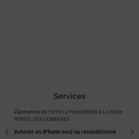
Services
En savoir plus
Acheter un iPhone neuf ou reconditionné
dent
sui